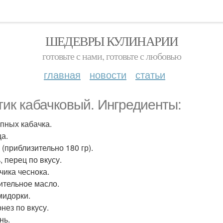
ШЕДЕВРЫ КУЛИНАРИИ
готовьте с нами, готовьте с любовью
главная
новости
статьи
тик кабачковый. Ингредиенты:
упных кабачка.
ца.
 (приблизительно 180 гр).
, перец по вкусу.
бчика чеснока.
тительное масло.
мидорки.
нез по вкусу.
нь.