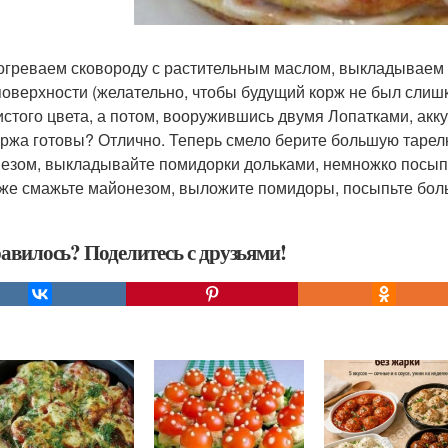
зогреваем сковороду с растительным маслом, выкладываем 
поверхности (желательно, чтобы будущий корж не был слиш
истого цвета, а потом, вооружившись двумя Лопатками, акк
коржа готовы? Отлично. Теперь смело берите большую тарелк
езом, выкладывайте помидорки дольками, немножко посыпьт
оже смажьте майонезом, выложите помидоры, посыпьте бол
авилось? Поделитесь с друзьями!