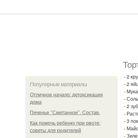
Тор
- 2 кр
- 2 яй
Популярные материалы
- Мука
Отличное начало: детоксикация
- Соль
дома
- 2 зу
Печенье "Сметанное". Состав.
- Рас
- 3 по
Как помочь ребенку при рвоте:
- Майо
советы для родителей
- Зеле