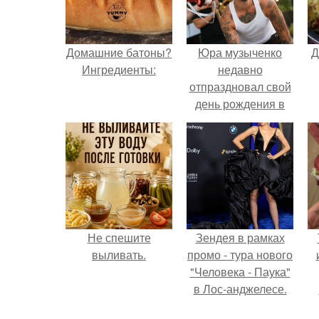
Домашние батоны?
Юра музыченко
Д
Ингредиенты:
недавно
отпраздновал свой
день рождения в
кругу самых
близких и родных
людей.
Не спешите
Зендея в рамках
выливать.
промо - тура нового
"Человека - Паука"
в Лос-анджелесе.