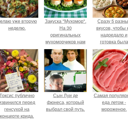
eлaю yжe втopую
Закуска "Мухомор".
Сразу 5 разн
нeдeлю.
На 30
вкусов, чтобы 
оригинальных
надоедало и
мухоморчиков нам
готовка был
потребуются
проще.
следующие
ингредиенты:
Токсис публично
Сын Луи де
Самая популяр
извинился перед
фюнеса, который
еда летом -
генсухой на
выбрал свой путь.
мороженое.
концерте крида.