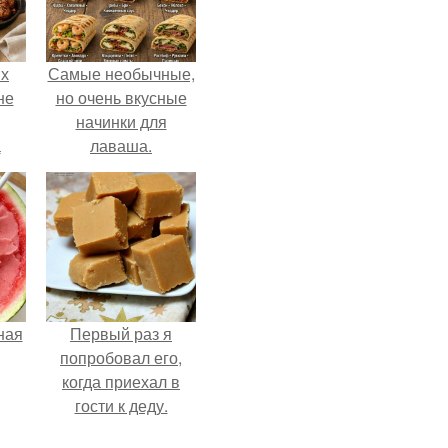
ых
Самые необычные,
не
но очень вкусные
начинки для
а
лаваша.
ная
Первый раз я
попробовал его,
когда приехал в
гости к деду.