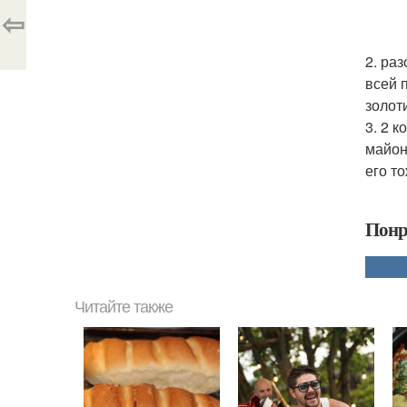
⇦
2. ра
всей 
золот
3. 2 
майон
его т
Понр
Читайте также