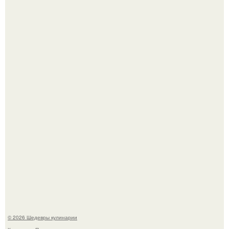
Мария порошина показала повзрослевшую дочь.
Сын Луи де фюнеса, который выбрал свой путь.
© 2026 Шедевры кулинарии