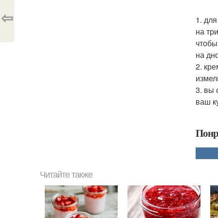
⇦
1. дл
на тр
чтобы
на дн
2. кр
измел
3. вы
ваш к
Понр
Читайте также