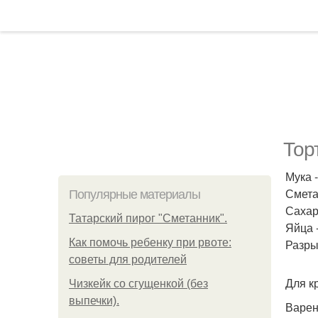
Тор
Мука -
Сметан
Популярные материалы
Сахар 
Татарский пирог "Сметанник".
Яйца -
Как помочь ребенку при рвоте:
Разрых
советы для родителей
Для к
Чизкейк со сгущенкой (без
выпечки).
Варен