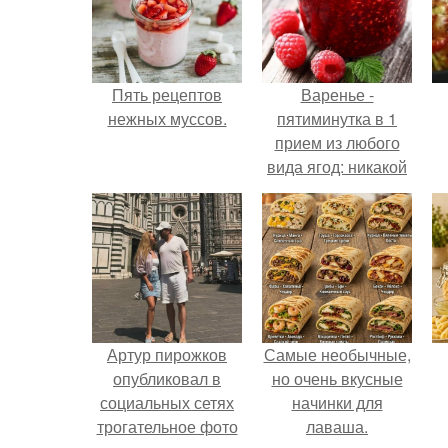
Пять рецептов
Варенье -
нежных муссов.
пятиминутка в 1
прием из любого
вида ягод: никакой
длительной варки,
все витамины на
месте!
Артур пирожков
Самые необычные,
опубликовал в
но очень вкусные
социальных сетях
начинки для
трогательное фото
лаваша.