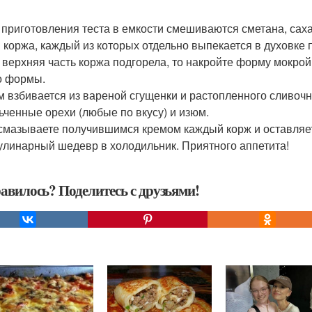
я приготовления теста в емкости смешиваются сметана, саха
и коржа, каждый из которых отдельно выпекается в духовке п
 верхняя часть коржа подгорела, то накройте форму мокро
о формы.
ем взбивается из вареной сгущенки и растопленного сливоч
ьченные орехи (любые по вкусу) и изюм.
 смазываете получившимся кремом каждый корж и оставляет
улинарный шедевр в холодильник. Приятного аппетита!
авилось? Поделитесь с друзьями!