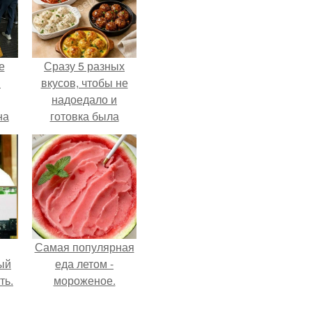
е
Сразу 5 разных
в
вкусов, чтобы не
надоедало и
на
готовка была
о
проще.
е.
Самая популярная
ый
еда летом -
ть.
мороженое.