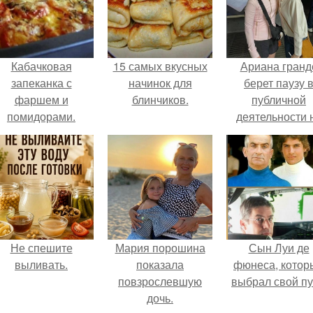
Кабачковая
15 самых вкусных
Ариана гранд
запеканка с
начинок для
берет паузу 
фаршем и
блинчиков.
публичной
помидорами.
деятельности 
фоне слухов 
своем здоровь
Не спешите
Мария порошина
Сын Луи де
выливать.
показала
фюнеса, котор
повзрослевшую
выбрал свой пу
дочь.