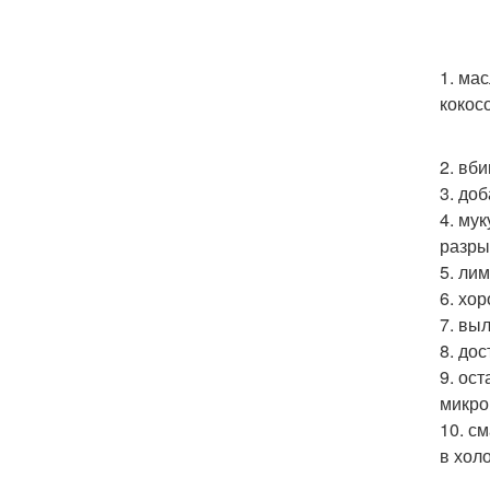
1. ма
кокос
2. вб
3. до
4. му
разры
5. ли
6. хо
7. вы
8. до
9. ос
микро
10. с
в хол