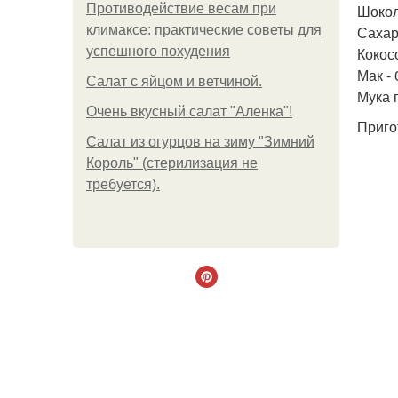
Противодействие весам при
Шокола
климаксе: практические советы для
Сахарн
успешного похудения
Кокосо
Мак - 
Салат с яйцом и ветчиной.
Мука п
Очень вкусный салат "Аленка"!
Приго
Салат из огурцов на зиму "Зимний
Король" (стерилизация не
требуется).