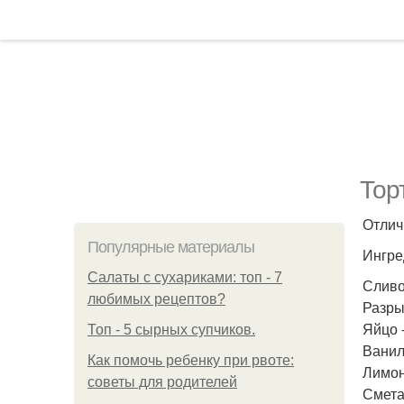
Тор
Отлич
Популярные материалы
Ингре
Салаты с сухариками: топ - 7
Сливо
любимых рецептов?
Разрых
Яйцо -
Топ - 5 сырных супчиков.
Ваниль
Как помочь ребенку при рвоте:
Лимон 
советы для родителей
Сметан