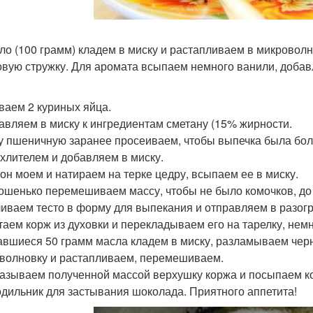
сло (100 грамм) кладем в миску и растапливаем в микрово
овую стружку. Для аромата всыпаем немного ванили, добав
иваем 2 куриных яйца.
бавляем в миску к ингредиентам сметану (15% жирности.
ку пшеничную заранее просеиваем, чтобы выпечка была бол
хлителем и добавляем в миску.
мон моем и натираем на терке цедру, всыпаем ее в миску.
рошенько перемешиваем массу, чтобы не было комочков, до
ливаем тесто в форму для выпекания и отправляем в разогр
стаем корж из духовки и перекладываем его на тарелку, нем
тавшиеся 50 грамм масла кладем в миску, разламываем чер
волновку и растапливаем, перемешиваем.
мазываем полученной массой верхушку коржа и посыпаем ко
одильник для застывания шоколада. Приятного аппетита!