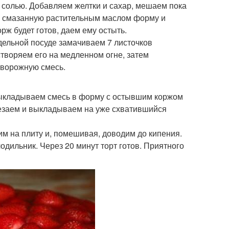
 и солью. Добавляем желтки и сахар, мешаем пока
 в смазанную растительным маслом форму и
орж будет готов, даем ему остыть.
дельной посуде замачиваем 7 листочков
створяем его на медленном огне, затем
творожную смесь.
выкладываем смесь в форму с остывшим коржом
резаем и выкладываем на уже схватившийся
вим на плиту и, помешивая, доводим до кипения.
одильник. Через 20 минут торт готов. Приятного