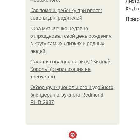
Листо
Клубни
Как помочь ребенку при рвоте:
советы для родителей
Приго
Юра музыченко недавно
отпраздновал свой день рождения
в кругу самых близких и родных
людей.
Салат из огурцов на зиму "Зимний
Король" (стерилизация не
требуется).
Обзор функционального и удобного
блендера погружного Redmond
RHB-2987