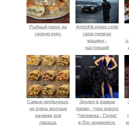
Рыбный пирог на
Amirchik купил себе
скорую руку.
свою первую
машину -
о
настоящий
автомобиль мечты
для многих
автолюбителей.
Самые необычные,
Зендея в рамках
но очень вкусные
промо - тура нового
начинки для
"Человека - Паука"
лаваша.
в Лос-анджелесе.
к