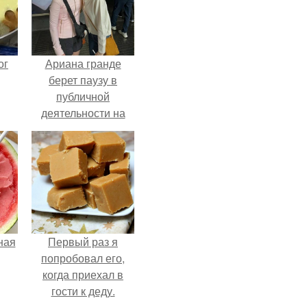
ог
Ариана гранде
берет паузу в
публичной
деятельности на
фоне слухов о
своем здоровье.
ная
Первый раз я
попробовал его,
когда приехал в
гости к деду.