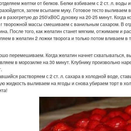
 отделяем желтки от белков. Белки взбиваем с 2 ст. л. воды
 разойдется, затем всыпаем муку. Готовое тесто выливаем
м в разогретую до 250\xB0C духовку на 20-25 минут. Когда к
0 г творожной массы смешиваем с ванильным сахаром. В от
ина. После того, как желатин станет мягким, отжимаем и ра
ляем в желатин 2 ложки творога и только потом вливаем в 
рошо перемешиваем. Когда желатин начнет схватываться, 
авляем в морозилке на 30 минут. Клубнику произвольно на
.
тавшийся растворяем с 2 ст. л. сахара в холодной воде, ста
ую жидкость выливаем на ягоды и снова убираем торт в хол
ита!