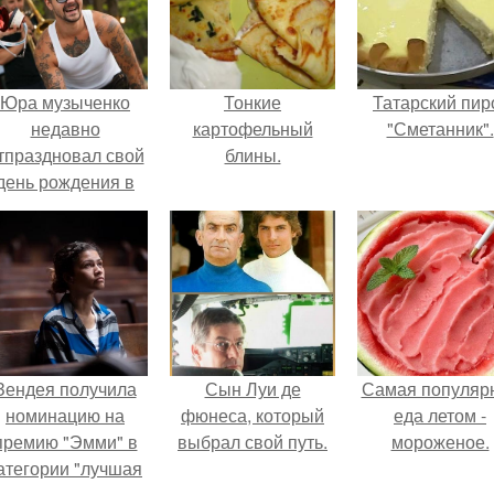
Юра музыченко
Тонкие
Татарский пир
недавно
картофельный
"Сметанник".
тпраздновал свой
блины.
день рождения в
кругу самых
близких и родных
людей.
Зендея получила
Сын Луи де
Самая популяр
номинацию на
фюнеса, который
еда летом -
премию "Эмми" в
выбрал свой путь.
мороженое.
атегории "лучшая