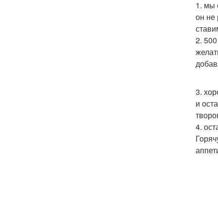
1. мы
он не
стави
2. 50
желат
добав
3. хо
и ост
творог
4. ос
Горяч
аппет