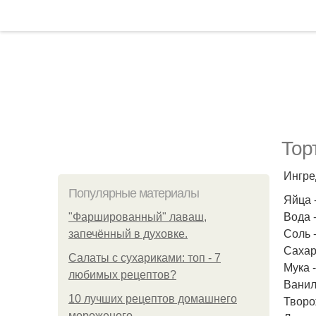
Тор
Ингре
Популярные материалы
Яйца -
Вода -
"Фаршированный" лаваш,
Соль 
запечённый в духовке.
Сахарн
Салаты с сухариками: топ - 7
Мука -
любимых рецептов?
Ванил
10 лучших рецептов домашнего
Творо
мороженого.