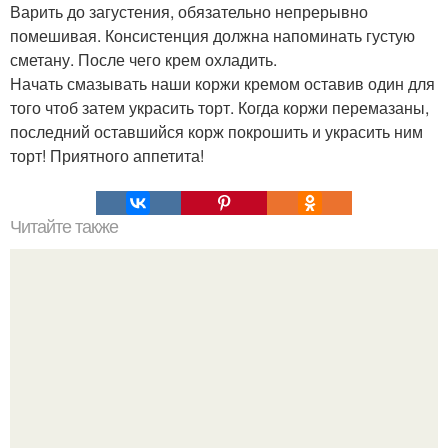
Варить до загустения, обязательно непрерывно
помешивая. Консистенция должна напоминать густую
сметану. После чего крем охладить.
Начать смазывать наши коржи кремом оставив один для
того чтоб затем украсить торт. Когда коржи перемазаны,
последний оставшийся корж покрошить и украсить ним
торт! Приятного аппетита!
Читайте также
Силиконовые формы для выпечки, как пользоваться в
духовке. 9 правил использования силиконовых формам