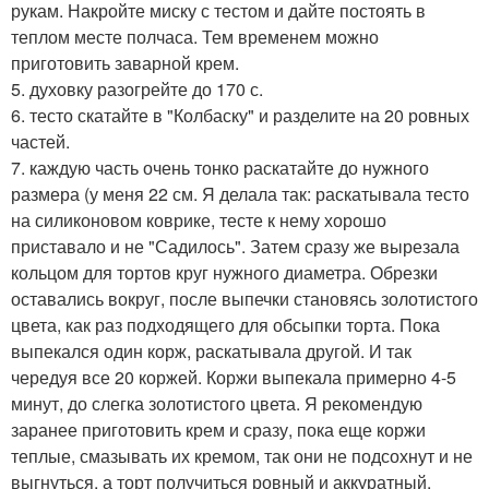
рукам. Накройте миску с тестом и дайте постоять в
теплом месте полчаса. Тем временем можно
приготовить заварной крем.
5. духовку разогрейте до 170 с.
6. тесто скатайте в "Колбаску" и разделите на 20 ровных
частей.
7. каждую часть очень тонко раскатайте до нужного
размера (у меня 22 см. Я делала так: раскатывала тесто
на силиконовом коврике, тесте к нему хорошо
приставало и не "Садилось". Затем сразу же вырезала
кольцом для тортов круг нужного диаметра. Обрезки
оставались вокруг, после выпечки становясь золотистого
цвета, как раз подходящего для обсыпки торта. Пока
выпекался один корж, раскатывала другой. И так
чередуя все 20 коржей. Коржи выпекала примерно 4-5
минут, до слегка золотистого цвета. Я рекомендую
заранее приготовить крем и сразу, пока еще коржи
теплые, смазывать их кремом, так они не подсохнут и не
выгнуться, а торт получиться ровный и аккуратный.