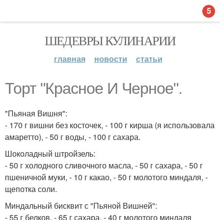
5
ШЕДЕВРЫ КУЛИНАРИИ
главная
новости
статьи
Торт "Красное И Черное".
"Пьяная Вишня":
- 170 г вишни без косточек, - 100 г кирша (я использовала
амаретто), - 50 г воды, - 100 г сахара.
Шоколадный штройзель:
- 50 г холодного сливочного масла, - 50 г сахара, - 50 г
пшеничной муки, - 10 г какао, - 50 г молотого миндаля, -
щепотка соли.
Миндальный бисквит с "Пьяной Вишней":
- 55 г белков, - 65 г сахара, - 40 г молотого миндаля