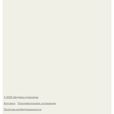
Зендея получила номинацию на премию "Эмми" в
категории "лучшая актриса в драматическом сериале" за
третий сезон "эйфории".
Сын Луи де фюнеса, который выбрал свой путь.
© 2026 Шедевры кулинарии
Контакты
Пользовательское соглашение
Политика конфидециальности