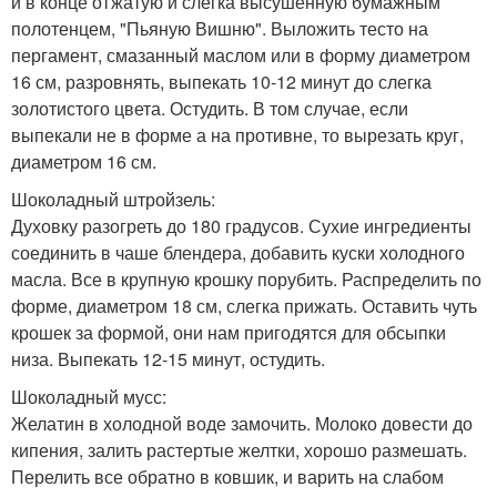
и в конце отжатую и слегка высушенную бумажным
полотенцем, "Пьяную Вишню". Выложить тесто на
пергамент, смазанный маслом или в форму диаметром
16 см, разровнять, выпекать 10-12 минут до слегка
золотистого цвета. Остудить. В том случае, если
выпекали не в форме а на противне, то вырезать круг,
диаметром 16 см.
Шоколадный штройзель:
Духовку разогреть до 180 градусов. Сухие ингредиенты
соединить в чаше блендера, добавить куски холодного
масла. Все в крупную крошку порубить. Распределить по
форме, диаметром 18 см, слегка прижать. Оставить чуть
крошек за формой, они нам пригодятся для обсыпки
низа. Выпекать 12-15 минут, остудить.
Шоколадный мусс:
Желатин в холодной воде замочить. Молоко довести до
кипения, залить растертые желтки, хорошо размешать.
Перелить все обратно в ковшик, и варить на слабом