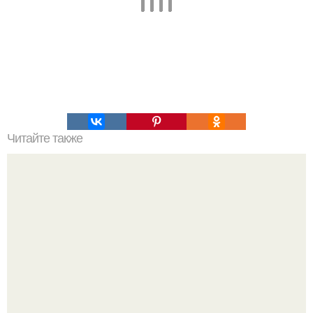
Читайте также
"Лучшие Закуски К Новому Году".