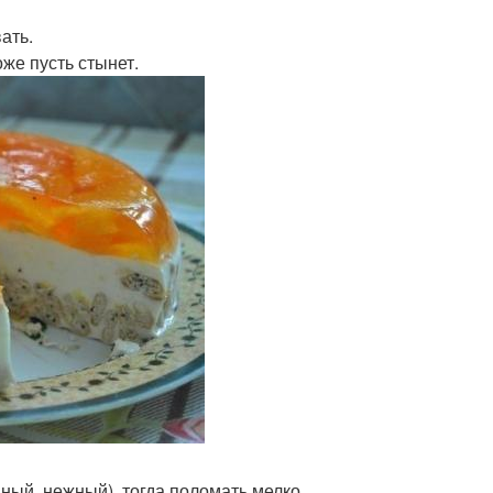
ать.
оже пусть стынет.
ный, нежный), тогда поломать мелко.