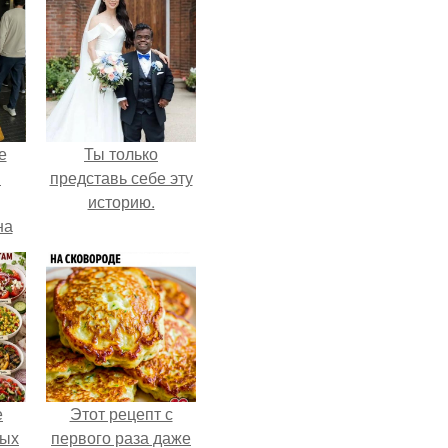
е
Ты только
в
представь себе эту
историю.
на
о
е.
е
Этот рецепт с
ных
первого раза даже