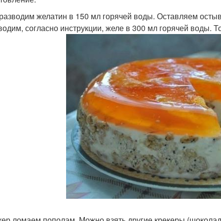
 разводим желатин в 150 мл горячей воды. Оставляем остыв
зводим, согласно инструкции, желе в 300 мл горячей воды. Т
екер ломаем пополам. Можно взять другие крекеры (шоколад