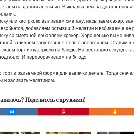
зрезаем на дольки апельсин. Выкладываем на дно кастрюли 
ильник.
миску или кастрюлю выливаем сметану, насыпаем сахар, ва
 взобьется, добавляем остывший желатин и взбиваем еще р
миску со сметаной добавляем крекер. Хорошенько вымешив
етаной заливаем загустевшее желе с апельсином. Ставим в 
влекаем торт из кастрюли на блюдо. На несколько секунд ст
подтаяло. И переворачиваем на блюдо.
 торт в разъемной форме для выпечки делать. Тогда снача
ы и заливать желатином.
авилось? Поделитесь с друзьями!