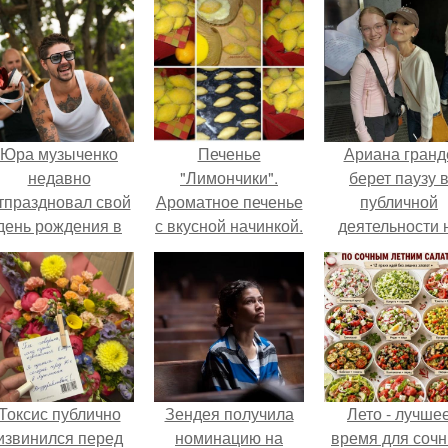
Юра музыченко
Печенье
Ариана гранд
недавно
"Лимончики".
берет паузу 
тпраздновал свой
Ароматное печенье
публичной
день рождения в
с вкусной начинкой.
деятельности 
кругу самых
фоне слухов 
близких и родных
своем здоровь
людей.
Токсис публично
Зендея получила
Лето - лучше
извинился перед
номинацию на
время для соч