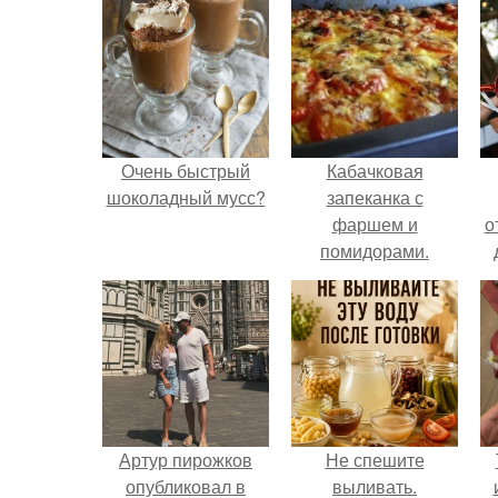
Очень быстрый
Кабачковая
шоколадный мусс?
запеканка с
фаршем и
о
помидорами.
Артур пирожков
Не спешите
опубликовал в
выливать.