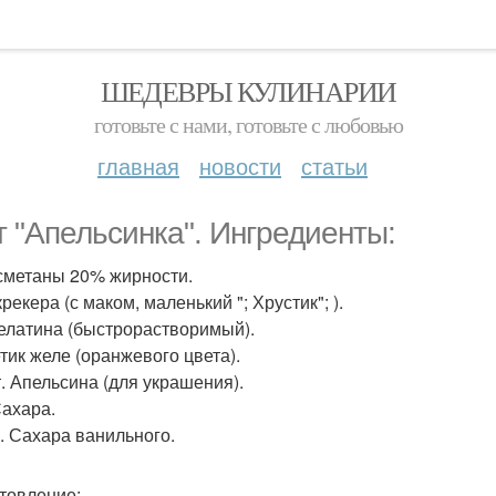
ШЕДЕВРЫ КУЛИНАРИИ
готовьте с нами, готовьте с любовью
главная
новости
статьи
т "Апельсинка". Ингредиенты:
 сметаны 20% жирности.
крекера (с маком, маленький "; Хрустик"; ).
желатина (быстрорастворимый).
етик желе (оранжевого цвета).
т. Апельсина (для украшения).
Сахара.
к. Сахара ванильного.
товление: