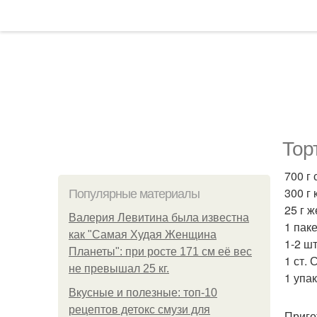
Тор
700 г
300 г 
Популярные материалы
25 г 
Валерия Левитина была известна
1 пак
как "Самая Худая Женщина
1-2 ш
Планеты": при росте 171 см её вес
1 ст. 
не превышал 25 кг.
1 упа
Вкусные и полезные: топ-10
рецептов детокс смузи для
Приго