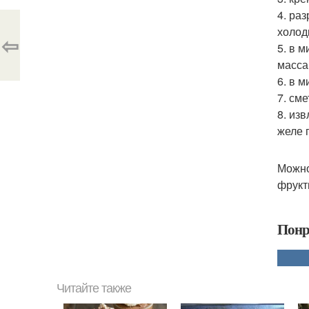
4. ра
холод
⇦
5. в 
масса
6. в 
7. см
8. из
желе 
Можно
фрукт
Понр
Читайте также