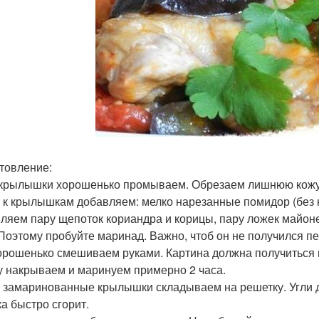
товление:
 крылышки хорошенько промываем. Обрезаем лишнюю кожу,
 к крылышкам добавляем: мелко нарезанные помидор (без ко
ляем пару щепоток кориандра и корицы, пару ложек майоне
 Поэтому пробуйте маринад. Важно, чтоб он не получился 
орошенько смешиваем руками. Картина должна получиться 
у накрываем и маринуем примерно 2 часа.
 замаринованные крылышки складываем на решетку. Угли 
ка быстро сгорит.