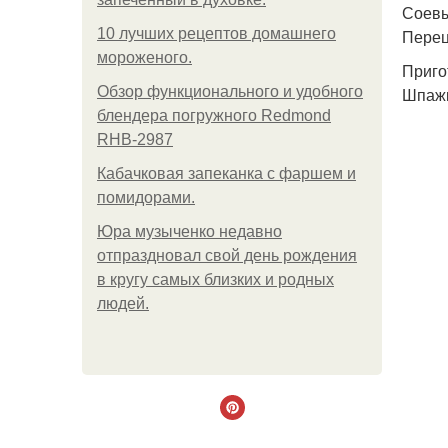
Соевы
10 лучших рецептов домашнего
Перец 
мороженого.
Приго
Обзор функционального и удобного
Шпажк
блендера погружного Redmond
RHB-2987
Кабачковая запеканка с фаршем и
помидорами.
Юра музыченко недавно
отпраздновал свой день рождения
в кругу самых близких и родных
людей.