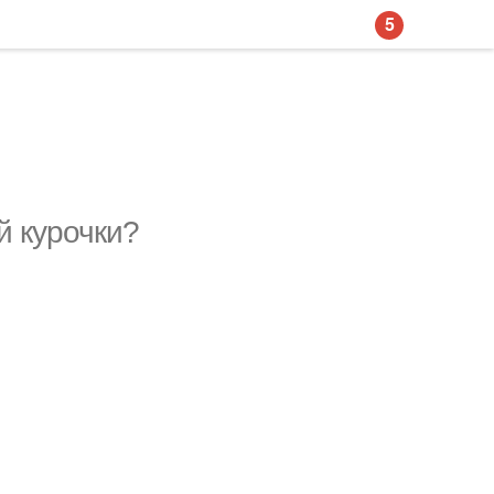
5
й курочки?