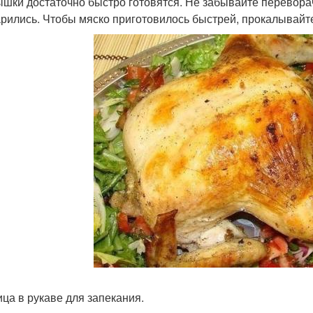
шки достаточно быстро готовятся. Не забывайте переворач
рились. Чтобы мяско приготовилось быстрей, прокалывайте
ица в рукаве для запекания.