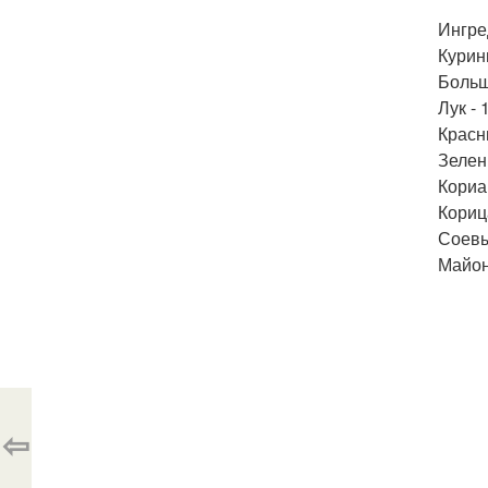
Ингре
Курин
Больш
Лук - 
Красн
Зелень
Кориа
Кориц
Соевый
Майоне
⇦