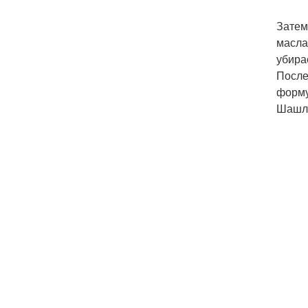
Затем
масла
убира
После
форму
Шашлы