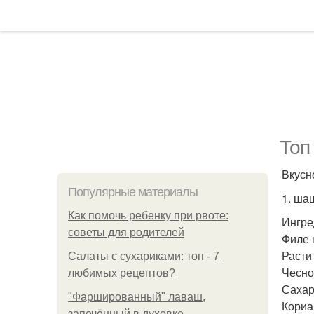
Топ
Вкусн
Популярные материалы
1. ша
Как помочь ребенку при рвоте:
Ингре
советы для родителей
Филе 
Расти
Салаты с сухариками: топ - 7
Чеснок
любимых рецептов?
Сахар 
"Фаршированный" лаваш,
Кориан
запечённый в духовке.