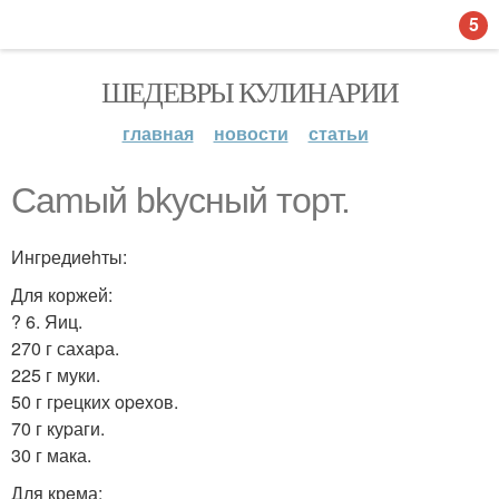
5
ШЕДЕВРЫ КУЛИНАРИИ
главная
новости
статьи
Cаmый bkусный тоpт.
Ингpедиehты:
Для коржей:
? 6. Яиц.
270 г саxаpа.
225 г муки.
50 г гpецких opexов.
70 г куpаги.
30 г мака.
Для крeма: