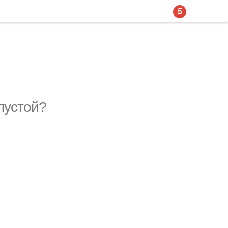
5
пустой?