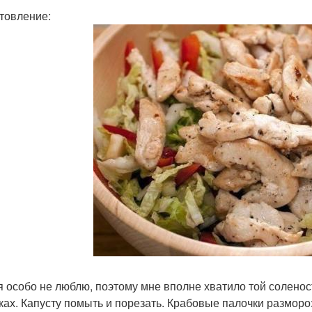
товление:
я особо не люблю, поэтому мне вполне хватило той соленост
ках. Капусту помыть и порезать. Крабовые палочки размороз