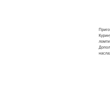
Приго
Курин
ломти
Допол
насла