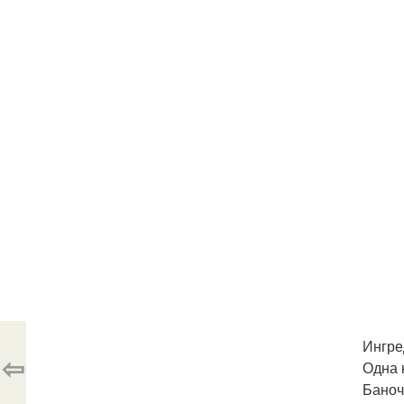
Ингре
⇦
Одна 
Баноч