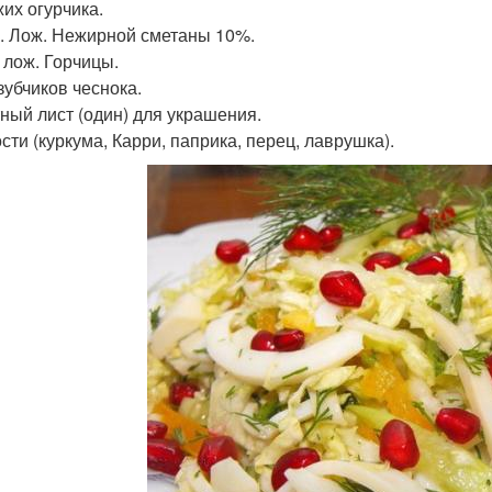
жих огурчика.
л. Лож. Нежирной сметаны 10%.
. лож. Горчицы.
зубчиков чеснока.
ный лист (один) для украшения.
сти (куркума, Карри, паприка, перец, лаврушка).