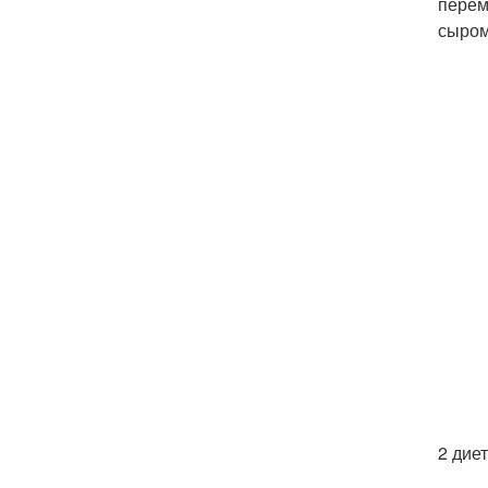
перем
сыром
2 дие