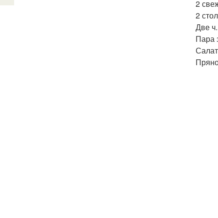
2 све
2 сто
Две ч
Пара 
Салат
Пряно