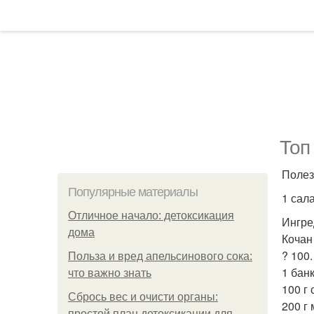
Топ
Полез
Популярные материалы
1 сал
Отличное начало: детоксикация
Ингре
дома
Кочан
? 100.
Польза и вред апельсинового сока:
1 бан
что важно знать
100 г 
Сбрось вес и очисти органы:
200 г
простой план детоксикации для