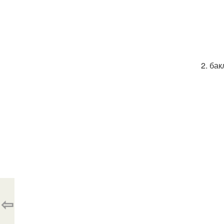
2. ба
⇦