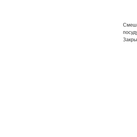
Смеша
посуд
Закры