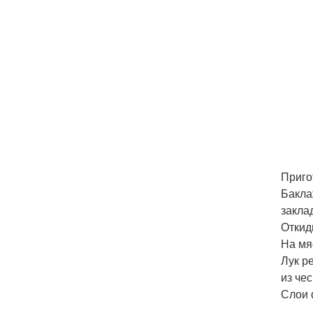
Приго
Бакла
закла
Откид
На мя
Лук р
из че
Слои 