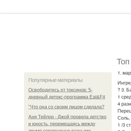
Топ
1. ма
Популярные материалы
Ингре
? 3. 
Освободитесь от токсинов: 5-
1 сре
дневный детокс-программа Eat&Fit
4 раз
"Что она со своим лицом сделала?
Перец,
Аня Тейлор - Джой провела детство
Соль,
и юность, перемещаясь между
1 /3 с
двумя совершенно разными