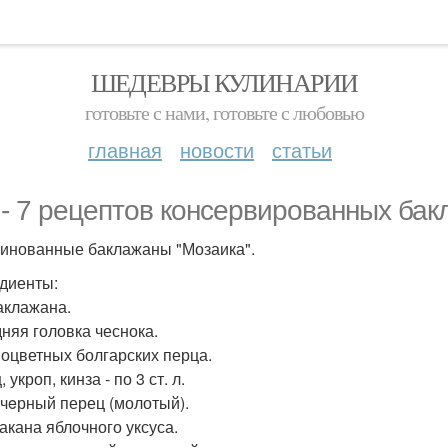
ШЕДЕВРЫ КУЛИНАРИИ
готовьте с нами, готовьте с любовью
главная
новости
статьи
 - 7 рецептов консервированных ба
ринованные баклажаны "Мозаика".
диенты:
Баклажана.
дняя головка чеснока.
ноцветных болгарских перца.
 укроп, кинза - по 3 ст. л.
 чeрный перец (молотый).
такана яблочного уксуса.