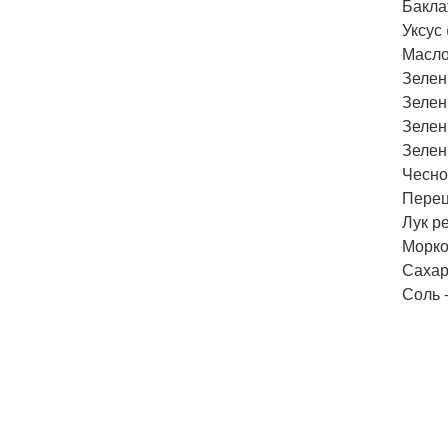
Баклаж
Уксус 
Масло
Зелень
Зелень
Зелень
Зелень
Чеснок
Перец 
Лук ре
Морков
Сахар 
Соль -