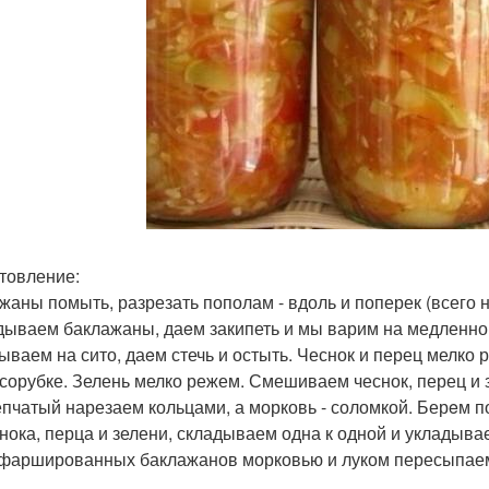
товление:
жаны помыть, разрезать пополам - вдоль и поперек (всего 
дываем баклажаны, даeм закипеть и мы варим на медленном 
ываем на сито, даeм стечь и остыть. Чеснок и перец мелко
сорубке. Зелень мелко режем. Смешиваем чеснок, перец и з
епчатый нарезаем кольцами, а морковь - соломкой. Берeм 
снока, перца и зелени, складываем одна к одной и укладыв
фаршированных баклажанов морковью и луком пересыпае