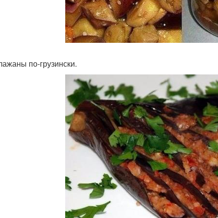
клажаны по-грузински.