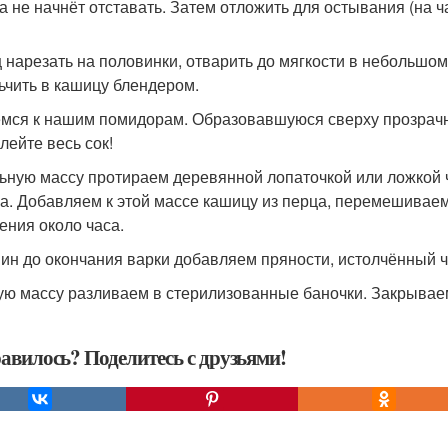
а не начнёт отставать. Затем отложить для остывания (на ч
 нарезать на половинки, отварить до мягкости в небольшом 
ьчить в кашицу блендером.
мся к нашим помидорам. Образовавшуюся сверху прозрачн
лейте весь сок!
ьную массу протираем деревянной лопаточкой или ложкой че
а. Добавляем к этой массе кашицу из перца, перемешиваем
тения около часа.
мин до окончания варки добавляем пряности, истолчённый че
ую массу разливаем в стерилизованные баночки. Закрывае
авилось? Поделитесь с друзьями!