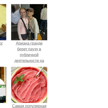
ог
Ариана гранде
берет паузу в
публичной
деятельности на
фоне слухов о
своем здоровье.
Самая популярная