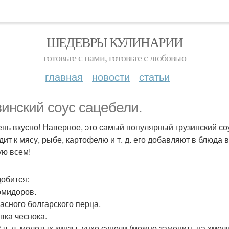
ШЕДЕВРЫ КУЛИНАРИИ
готовьте с нами, готовьте с любовью
главная
новости
статьи
зинский соус сацебели.
ень вкусно! Наверное, это самый популярный грузинский соу
дит к мясу, рыбе, картофелю и т. д. его добавляют в блюда
ую всем!
обится:
помидоров.
расного болгарского перца.
вка чеснока.
3 ч. л. молотых кинзы, уцхо сунели (можно заменить на хмели