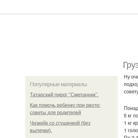
Гру
Ну оч
подхо
Популярные материалы
совет
Татарский пирог "Сметанник".
Как помочь ребенку при рвоте:
Понад
советы для родителей
5 кг 
1 кг к
Чизкейк со сгущенкой (без
1 голо
выпечки).
По 2-