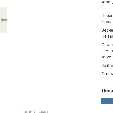
кожиц
Перец
⇦
измел
Вернё
Не вы
Остал
семен
загус
За 5 
Готов
Понр
Читайте также