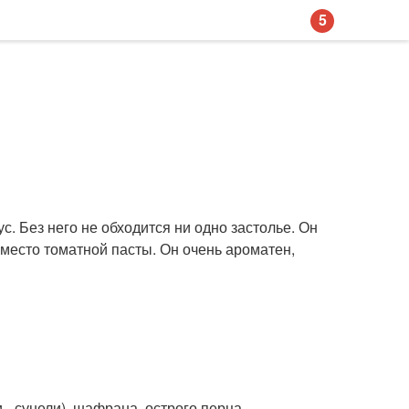
5
с. Без него не обходится ни одно застолье. Он
 вместо томатной пасты. Он очень ароматен,
 - сунели), шафрана, острого перца.