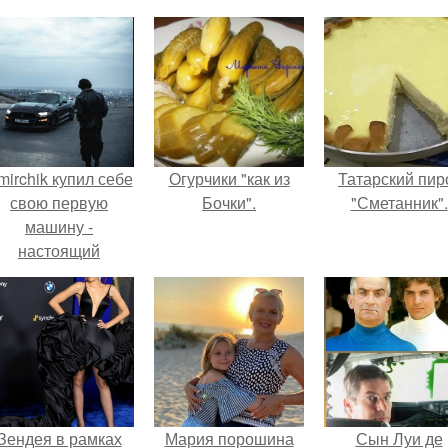
mirchik купил себе
Огурчики "как из
Татарский пир
свою первую
Бочки".
"Сметанник".
машину -
настоящий
втомобиль мечты
для многих
автолюбителей.
Зендея в рамках
Мария порошина
Сын Луи де