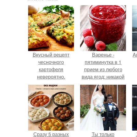
Вкусный рецепт
Варенье -
A
чесночного
пятиминутка в 1
картофеля
прием из любого
невероятно.
вида ягод: никакой
длительной варки,
а
все витамины на
месте!
Сразу 5 разных
Ты только