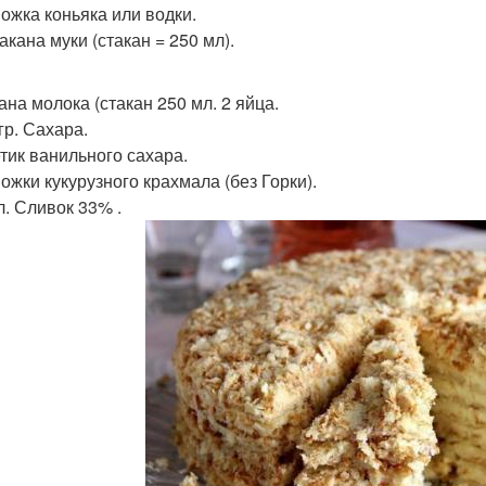
Ложка коньяка или водки.
такана муки (стакан = 250 мл).
ана молока (стакан 250 мл. 2 яйца.
гр. Сахара.
етик ванильного сахара.
Ложки кукурузного крахмала (без Горки).
л. Сливок 33% .