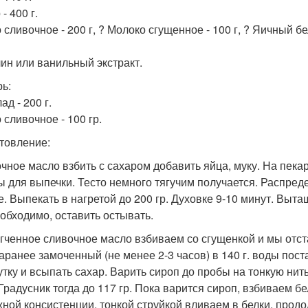
- 400 г.
сливочное - 200 г, ? Молоко сгущенное - 100 г, ? Яичный бело
ин или ванильный экстракт.
рь:
д - 200 г.
 сливочное - 100 гр.
товление:
чное масло взбить с сахаром добавить яйца, муку. На пекар
 для выпечки. Тесто немного тягучим получается. Распреде
е. Выпекать в нагретой до 200 гр. Духовке 9-10 минут. Выта
еобходимо, оставить остывать.
гченное сливочное масло взбиваем со сгущенкой и мы отста
заранее замоченный (не менее 2-3 часов) в 140 г. воды пост
утку и всыпать сахар. Варить сироп до пробы на тонкую нить
 Градусник тогда до 117 гр. Пока варится сироп, взбиваем б
жной консистенции, тонкой струйкой вливаем в белки, прод