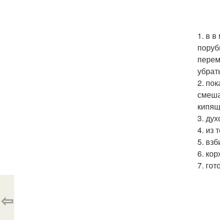
1. в 
поруб
перем
убрать
2. по
смеша
кипящ
3. ду
4. из
5. вз
6. ко
7. го
⇦