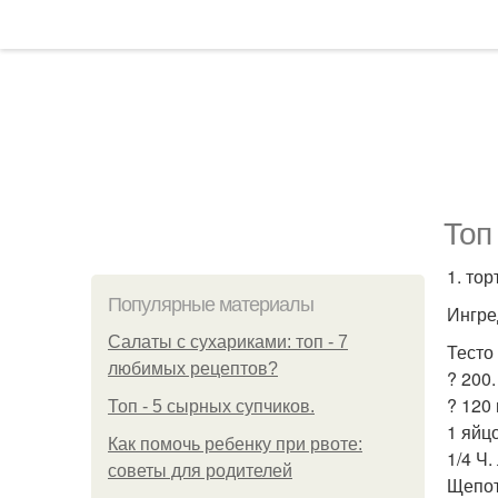
Топ
1. тор
Популярные материалы
Ингре
Салаты с сухариками: топ - 7
Тесто
любимых рецептов?
? 200
? 120
Топ - 5 сырных супчиков.
1 яйцо
Как помочь ребенку при рвоте:
1/4 Ч
советы для родителей
Щепот