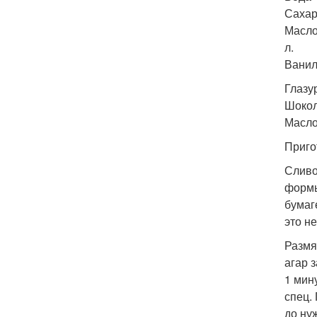
Сахар 
Масло 
л.
Ванил
Глазу
Шокола
Масло
Приго
Сливо
формы
бумаг
это н
Размя
агар 
1 мин
спец.
до ну