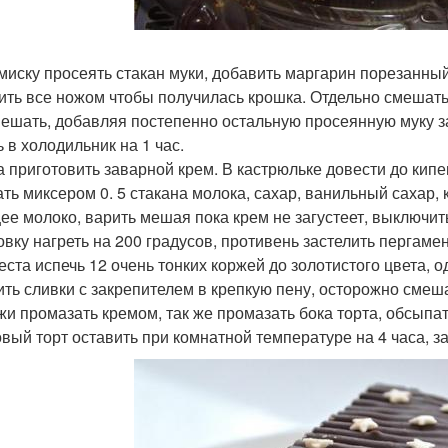
в миску просеять стакан муки, добавить маргарин порезанны
ить все ножом чтобы получилась крошка. Отдельно смешать 
ешать, добавляя постепенно остальную просеянную муку зам
 в холодильник на 1 час.
ка приготовить заварной крем. В кастрюльке довести до кипе
ть миксером 0. 5 стакана молока, сахар, ванильный сахар, 
ее молоко, варить мешая пока крем не загустеет, выключить
ховку нагреть на 200 градусов, противень застелить пергаме
 теста испечь 12 очень тонких коржей до золотистого цвета,
бить сливки с закрепителем в крепкую пену, осторожно смеш
ржи промазать кремом, так же промазать бока торта, обсыпа
товый торт оставить при комнатной температуре на 4 часа, з