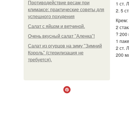
Противодействие весам при
1 ст. 
климаксе: практические советы для
2. 5 с
успешного похудения
Крем:
Салат с яйцом и ветчиной.
2 стак
? 200 
Очень вкусный салат "Аленка"!
1 пак
Салат из огурцов на зиму "Зимний
2 ст. 
Король" (стерилизация не
200 м
требуется).