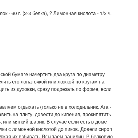
к - 60 г. (2-3 белка), ? Лимонная кислота - 1/2 ч.
ской бумаге начертить два круга по диаметру
лить его лопаточкой или ложкой по кругам на
щить из духовки, сразу подрезать по форме, если
вляем отдыхать (только не в холодильник. Ага -
авить на плиту, довести до кипения, прокипятить
, или мягкий шарик. В случае если есть в доме
елки с лимонной кислотой до пиков. Довели сироп
олжая их взбивать. Всыпаем ванилин. В белковую