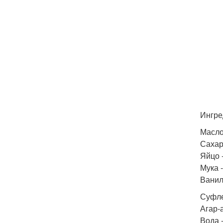
Ингре
Масло
Сахар 
Яйцо -
Мука -
Ванил
Суфле
Агар-аг
Вода -