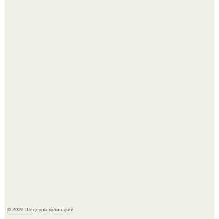
Токсис публично извинился перед генсухой на концерте
крида.
Первый раз я попробовал его, когда приехал в гости к
деду.
© 2026 Шедевры кулинарии