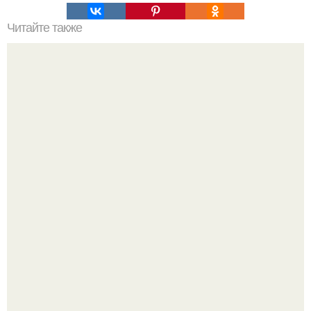
Читайте также
Аппетитный пирог с вишней.
Варенье - пятиминутка в 1 прием из любого вида ягод:
никакой длительной варки, все витамины на месте!