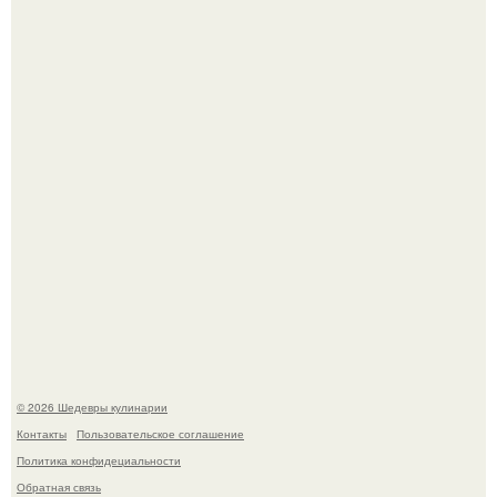
Зендея в рамках промо - тура нового "Человека - Паука"
в Лос-анджелесе.
Самая популярная еда летом - мороженое.
© 2026 Шедевры кулинарии
Контакты
Пользовательское соглашение
Политика конфидециальности
Обратная связь