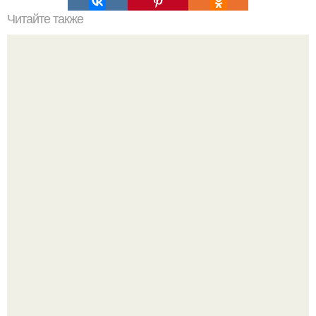
Читайте также
Торт "Птичье Молоко".
Amirchik купил себе свою первую машину - настоящий
автомобиль мечты для многих автолюбителей.