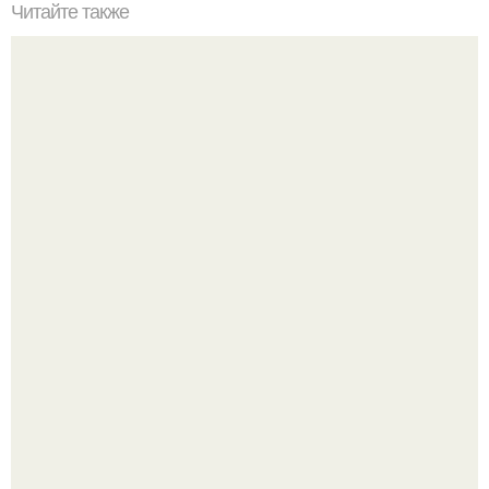
Читайте также
Лагман с бараниной.
Amirchik купил себе свою первую машину - настоящий
автомобиль мечты для многих автолюбителей.