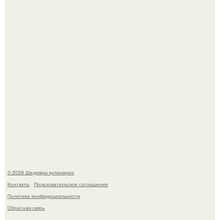
Сын Луи де фюнеса, который выбрал свой путь.
Самая популярная еда летом - мороженое.
© 2026 Шедевры кулинарии
Контакты
Пользовательское соглашение
Политика конфидециальности
Обратная связь