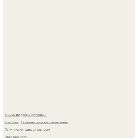
Самая популярная еда летом - мороженое.
Лето - лучшее время для сочных овощей, свежей зелени
и салатов, которые готовятся буквально за несколько
минут.
© 2026 Шедевры кулинарии
Контакты
Пользовательское соглашение
Политика конфидециальности
Обратная связь