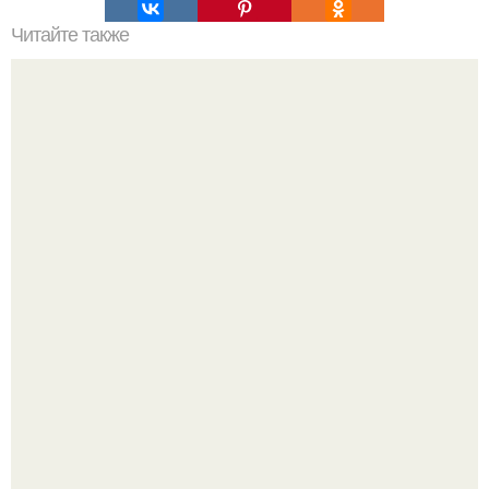
Читайте также
Сильные и длинные волосы.
Кабачковая запеканка с фаршем и помидорами.