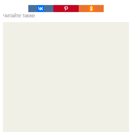
Читайте также
Леопардовый торт. Вот это красота!
Ариана гранде недавно опубликовала фотографию, на