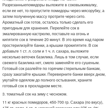
Разрезанныепомидоры выложите в соковыжималку,
если ее нет, то пропустите помидоры через мясорубку, а
затем полученную массу протрите через сито.
Ароматный сок готов, осталось только сделать его
пригодным для хранения. Перелейте сок в
эмалированную кастрюлю, поставьте на огонь и
кипятите сок в течение 20 минут. В это время над паром
простерилизуйте банки, а крышки прокипятите. В сок
добавьте 1 ст. л. соли и 1 ч. л. сахара, выложите
несколько веточек базилика. Лишь в том случае, если
свежего базилика нет, смело заменяйте его сушеным.
Готовый сок разлейте по горячим стерильным банкам,
сразу закатайте крышки. Переверните банки вверх дном,
укутайте одеялом до полного остывания, храните
готовый сок в прохладном месте.
3. томатный сок на зиму с чесноком.
11 кг красных помидоров, 450-700 гр. Сахара (по вкусу),
175 гр. соли, 1 ст. л. уксусной эссенции или 275 гр. 9%