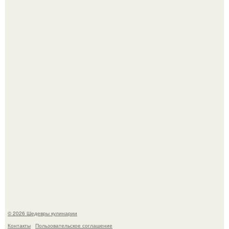
Токсис публично извинился перед генсухой на концерте
крида.
Мария порошина показала повзрослевшую дочь.
© 2026 Шедевры кулинарии
Контакты
Пользовательское соглашение