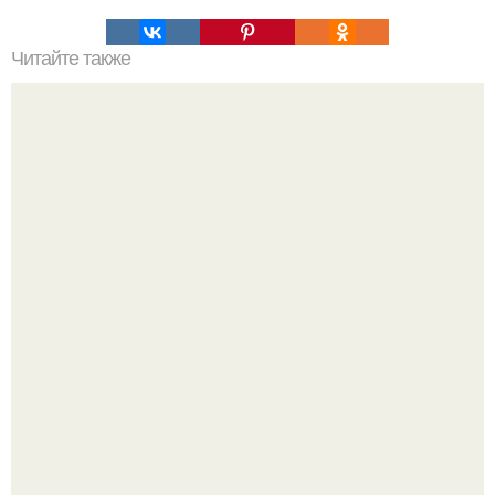
Читайте также
О чём может рассказать поза, в которой вы спите?
Ариана гранде недавно опубликовала фотографию, на