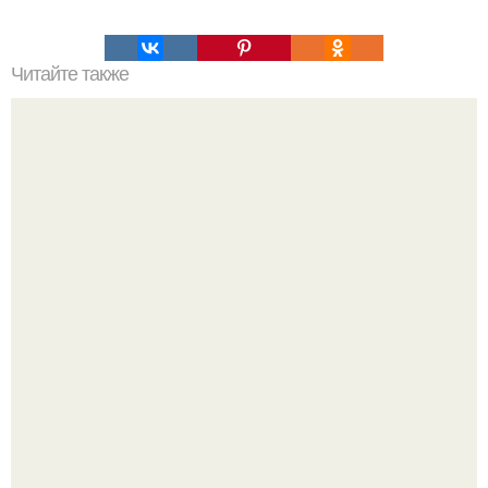
Читайте также
Маска - плёнка для чистки пор!
Варенье - пятиминутка в 1 прием из любого вида ягод: