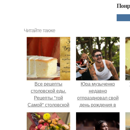
Понр
Читайте также
Все рецепты
Юра музыченко
столовской еды.
недавно
Рецепты "той
отпраздновал свой
Самой" столовской
день рождения в
еды из детства
кругу самых
близких и родных
людей.