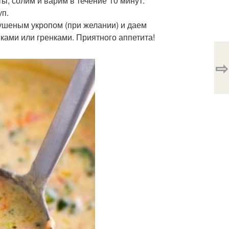
ы, солим и варим в течение 10 минут.
уп.
сушеным укропом (при желании) и даем
ками или гренками. Приятного аппетита!
⇨