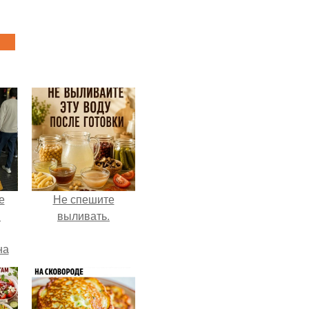
е
Не спешите
в
выливать.
на
о
е.