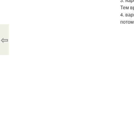
3. на
Тем в
4. ва
потом
⇦