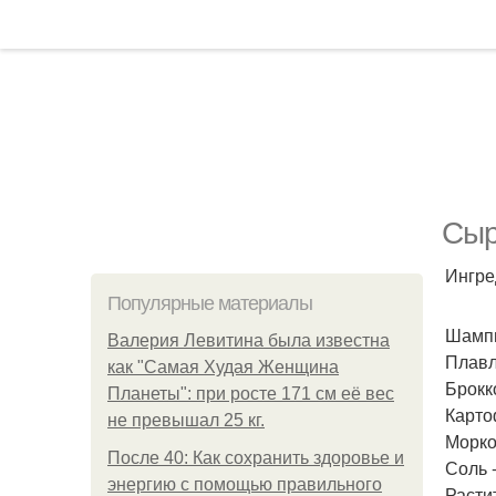
Сыр
Ингре
Популярные материалы
Шампи
Валерия Левитина была известна
Плавл
как "Самая Худая Женщина
Брокко
Планеты": при росте 171 см её вес
Картоф
не превышал 25 кг.
Морков
После 40: Как сохранить здоровье и
Соль -
энергию с помощью правильного
Расти