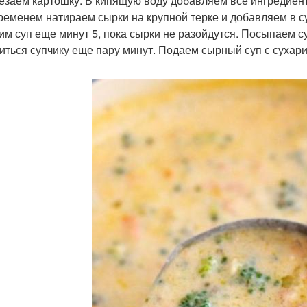
резаем картошку. В кипящую воду добавляем все ингредиент
ременем натираем сырки на крупной терке и добавляем в с
рим суп еще минут 5, пока сырки не разойдутся. Посыпаем 
иться супчику еще пару минут. Подаем сырный суп с сухари