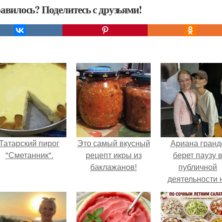
авилось? Поделитесь с друзьями!
Татарский пирог
Это самый вкусный
Ариана гранд
"Сметанник".
рецепт икры из
берет паузу 
баклажанов!
публичной
деятельности 
фоне слухов 
своем здоровь