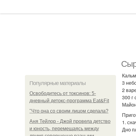
Сыр
Кальма
3 неб
Популярные материалы
2 вар
Освободитесь от токсинов: 5-
300 г 
дневный детокс-программа Eat&Fit
Майон
"Что она со своим лицом сделала?
Приго
Аня Тейлор - Джой провела детство
1. сн
и юность, перемещаясь между
Дно п
двумя совершенно разными