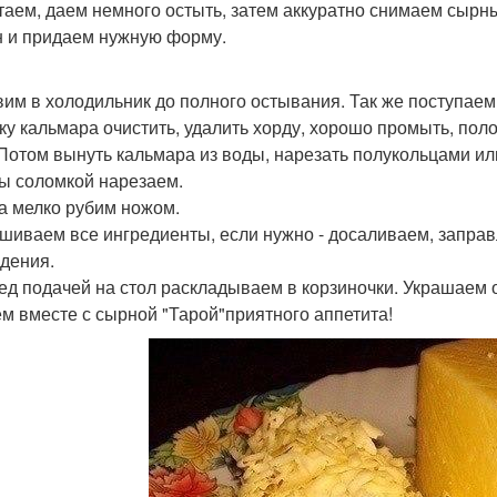
стаем, даем немного остыть, затем аккуратно снимаем сырны
н и придаем нужную форму.
авим в холодильник до полного остывания. Так же поступае
шку кальмара очистить, удалить хорду, хорошо промыть, поло
 Потом вынуть кальмара из воды, нарезать полукольцами ил
ы соломкой нарезаем.
ца мелко рубим ножом.
ешиваем все ингредиенты, если нужно - досаливаем, запра
дения.
ред подачей на стол раскладываем в корзиночки. Украшаем 
м вместе с сырной "Тарой"приятного аппетита!