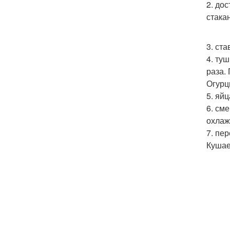
2. до
стака
3. ст
4. ту
раза.
Огурц
5. яй
6. см
охлаж
7. пе
Кушае