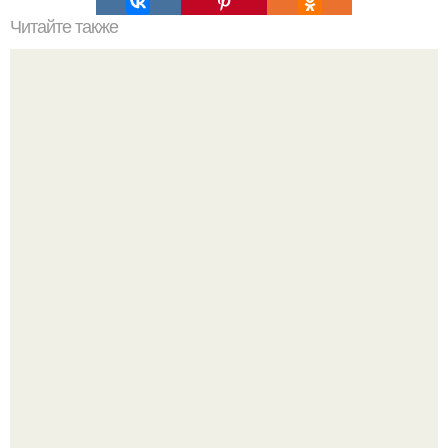
Читайте также
Рецепт этого салата будут выпрашивать все гости.
Юра музыченко недавно отпраздновал свой день
рождения в кругу самых близких и родных людей.