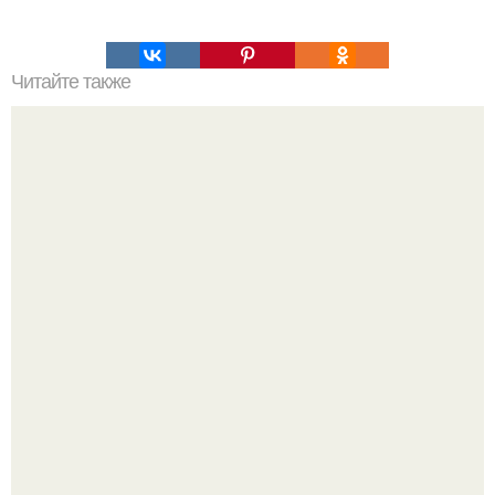
Читайте также
Печень получается мягкой, сочной, нежной!