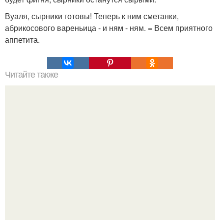
Вуаля, сырники готовы! Теперь к ним сметанки,
абрикосового вареньица - и ням - ням. = Всем приятного
аппетита.
Читайте также
Оладьи как в школе - обязательно кушать "с Пылу -
Жару" с растопленным слив.