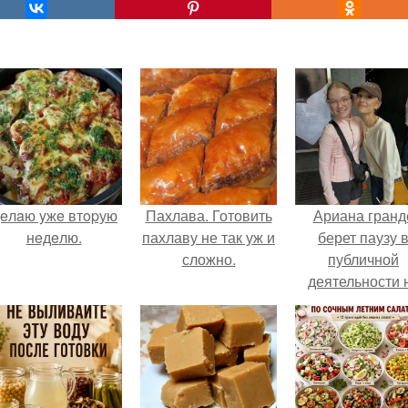
eлaю yжe втopую
Пахлава. Готовить
Ариана гранд
нeдeлю.
пахлаву не так уж и
берет паузу 
сложно.
публичной
деятельности 
фоне слухов 
своем здоровь