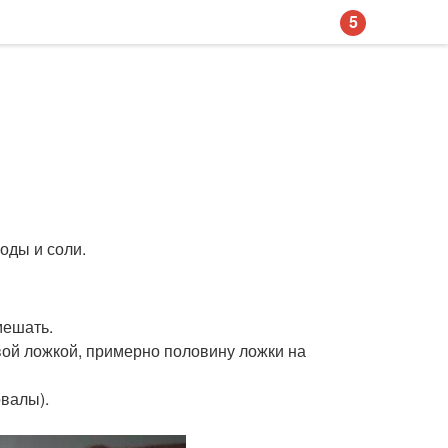
5
 соды и соли.
мешать.
вой ложкой, примерно половину ложки на
овалы).