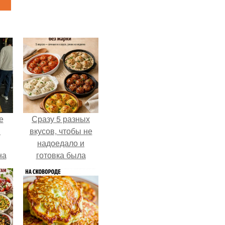
е
Сразу 5 разных
в
вкусов, чтобы не
надоедало и
на
готовка была
о
проще.
е.