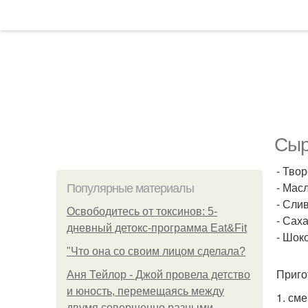
Сыр
- Твор
- Масл
Популярные материалы
- Слив
Освободитесь от токсинов: 5-
- Саха
дневный детокс-программа Eat&Fit
- Шоко
"Что она со своим лицом сделала?
Приго
Аня Тейлор - Джой провела детство
и юность, перемещаясь между
1. см
двумя совершенно разными