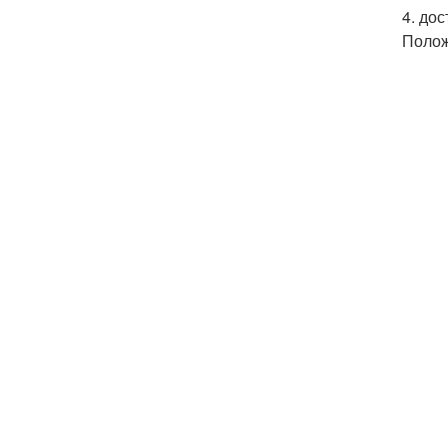
4. до
Полож