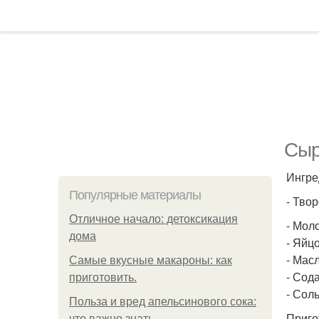
Сыр
Ингре
Популярные материалы
- Творо
Отличное начало: детоксикация
- Моло
дома
- Яйцо
- Масл
Самые вкусные макароны: как
- Сода 
приготовить.
- Соль
Польза и вред апельсинового сока:
Приго
что важно знать