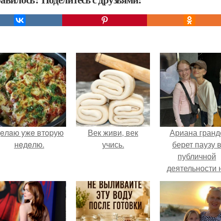
eлaю yжe втopую
Век живи, век
Ариана гранд
нeдeлю.
учись.
берет паузу 
публичной
деятельности 
фоне слухов 
своем здоровь