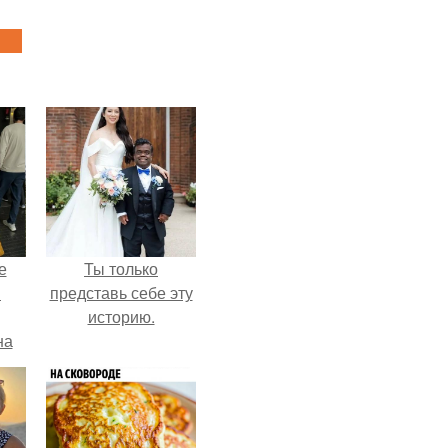
е
Ты только
в
представь себе эту
историю.
на
о
е.