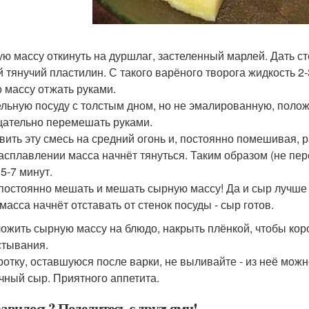
ую массу откинуть на дуршлаг, застеленный марлей. Дать ст
й тянучий пластилин. С такого варёного творога жидкость 2-
 массу отжать руками.
ельную посуду с толстым дном, но не эмалированную, положи
щательно перемешать руками.
вить эту смесь на средний огонь и, постоянно помешивая, 
асплавлении масса начнёт тянуться. Таким образом (не пер
5-7 минут.
постоянно мешать и мешать сырную массу! Да и сыр лучше
масса начнёт отставать от стенок посуды - сыр готов.
ожить сырную массу на блюдо, накрыть плёнкой, чтобы коро
стывания.
отку, оставшуюся после варки, не выливайте - из неё мож
чный сыр. Приятного аппетита.
авилось? Поделитесь с друзьями!