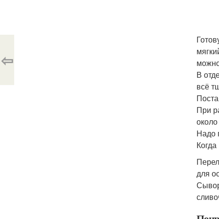
Готов
мягки
⇦
можно
В отд
всё т
Поста
При р
около 
Надо 
Когда 
Перел
для о
Сывор
сливо
Понр