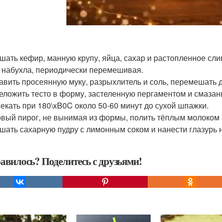
ешать кефир, манную крупу, яйца, сахар и растопленное сли
 набухла, периодически перемешивая.
бавить просеянную муку, разрыхлитель и соль, перемешать д
реложить тесто в форму, застеленную пергаментом и смаза
пекать при 180\xB0C около 50-60 минут до сухой шпажки.
товый пирог, не вынимая из формы, полить тёплым молоком 
ешать сахарную пудру с лимонным соком и нанести глазурь 
авилось? Поделитесь с друзьями!