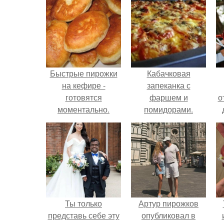
Быстрые пирожки
Кабачковая
на кефире -
запеканка с
готовятся
фаршем и
о
моментально.
помидорами.
Ты только
Артур пирожков
представь себе эту
опубликовал в