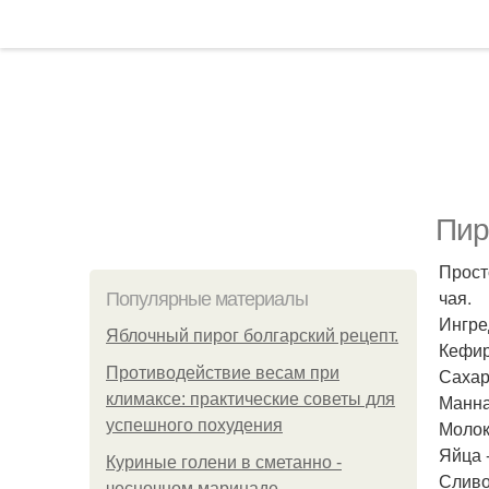
Пир
Прост
чая.
Популярные материалы
Ингре
Яблочный пирог болгарский рецепт.
Кефир 
Противодействие весам при
Сахар 
климаксе: практические советы для
Манная
успешного похудения
Молоко
Яйца -
Куриные голени в сметанно -
Сливо
чесночном маринаде.