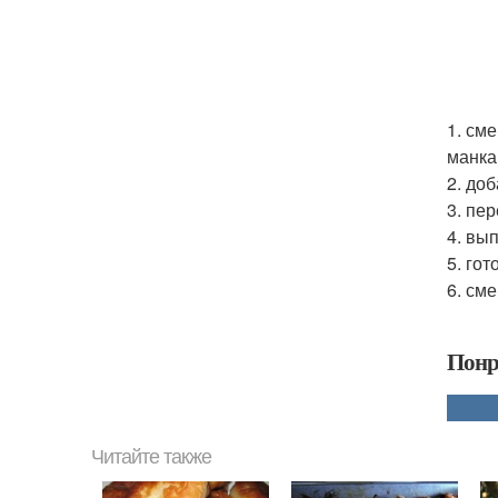
1. см
манка
2. до
3. пе
4. вы
5. го
6. см
Понр
Читайте также