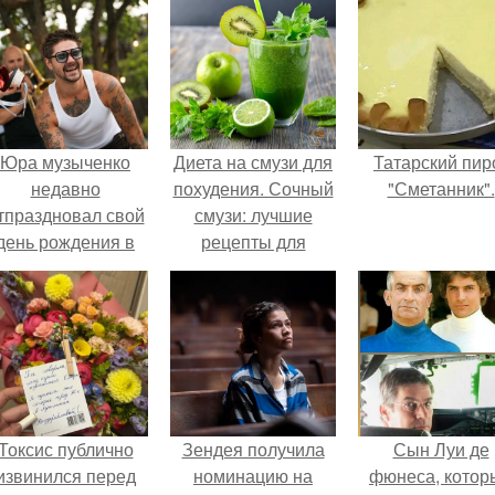
Юра музыченко
Диета на смузи для
Татарский пир
недавно
похудения. Сочный
"Сметанник".
тпраздновал свой
смузи: лучшие
день рождения в
рецепты для
кругу самых
похудения
близких и родных
людей.
Токсис публично
Зендея получила
Сын Луи де
извинился перед
номинацию на
фюнеса, котор