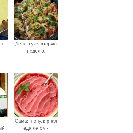
ог
Дeлaю yжe втopую
нeдeлю.
Самая популярная
ый
еда летом -