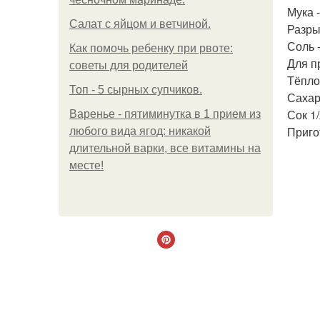
Мука -
Салат с яйцом и ветчиной.
Разрых
Соль 
Как помочь ребенку при рвоте:
Для п
советы для родителей
Тёплое
Топ - 5 сырных супчиков.
Сахарн
Сок 1
Варенье - пятиминутка в 1 прием из
Приго
любого вида ягод: никакой
длительной варки, все витамины на
месте!