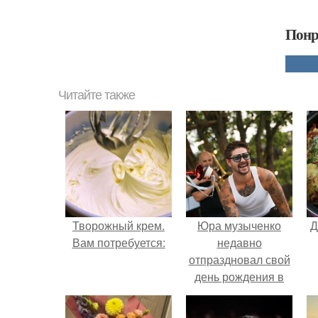
Понр
Читайте также
Творожный крем.
Юра музыченко
Д
Вам потребуется:
недавно
отпраздновал свой
день рождения в
кругу самых
близких и родных