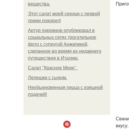
Приго
вещества.
Этот салат моей сердце с первой
ложки покорил!
Артур пирожков опубликовал в
социальных сетях трогательное
фото с супругой Анжеликой,
сделанное во время их недавнего
путешествия в Италию.
Салат "Красное Море".
Лепешки с сыром.
Необыкновенная пицца с изящной
подачей!
Свини
вкусу