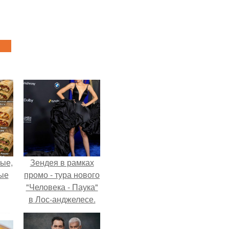
ые,
Зендея в рамках
ные
промо - тура нового
"Человека - Паука"
в Лос-анджелесе.