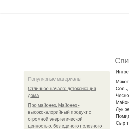
Сви
Ингре
Популярные материалы
Мякоть
Соль, 
Отличное начало: детоксикация
Чеснок
дома
Майоне
Про майонез. Майонез -
Лук ре
высококалорийный продукт с
Помидо
огромной энергетической
Сыр т
ценностью, без единого полезного