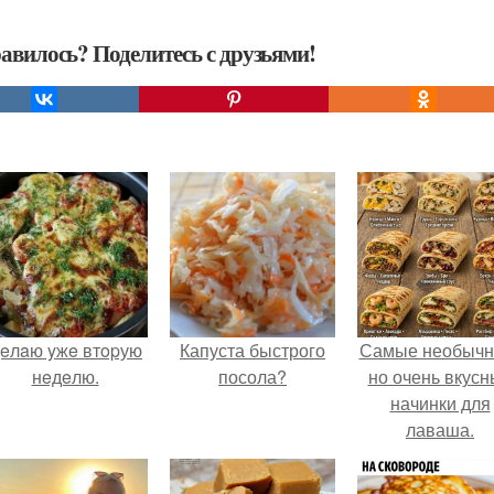
авилось? Поделитесь с друзьями!
eлaю yжe втopую
Капуста быстрого
Самые необычн
нeдeлю.
посола?
но очень вкус
начинки для
лаваша.