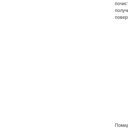
почис
получ
повер
Помид