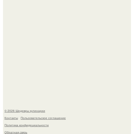
Первый раз я попробовал его, когда приехал в гости к
деду.
Родион Газманов тепло поздравил своего отца,
знаменитого певца Олега Газманова, с важным
юбилеем - 75-летием.
© 2026 Шедевры кулинарии
Контакты
Пользовательское соглашение
Политика конфидециальности
Обратная связь