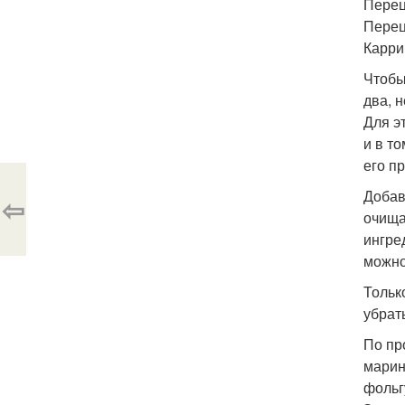
Перец
Перец 
Карри 
Чтобы
два, 
Для э
и в т
его п
Добав
⇦
очища
ингре
можно
Тольк
убрат
По пр
марин
фольг