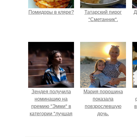
Помидоры в кляре?
Татарский пирог
Д
"Сметанник".
Зендея получила
Мария порошина
номинацию на
показала
премию "Эмми" в
повзрослевшую
в
категории "лучшая
дочь.
актриса в
драматическом
сериале" за третий