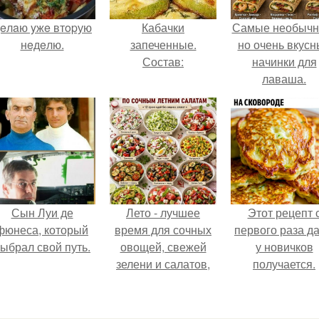
eлaю yжe втopую
Кабачки
Самые необычн
нeдeлю.
запеченные.
но очень вкус
Состав:
начинки для
лаваша.
Сын Луи де
Лето - лучшее
Этот рецепт 
фюнеса, который
время для сочных
первого раза д
ыбрал свой путь.
овощей, свежей
у новичков
зелени и салатов,
получается.
которые готовятся
буквально за
несколько минут.