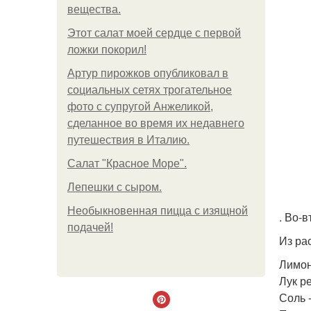
вещества.
Этот салат моей сердце с первой
ложки покорил!
Артур пирожков опубликовал в
социальных сетях трогательное
фото с супругой Анжеликой,
сделанное во время их недавнего
путешествия в Италию.
Салат "Красное Море".
Лепешки с сыром.
Необыкновенная пицца с изящной
. Во-
подачей!
Из рас
Лимон 
Лук р
Соль - 