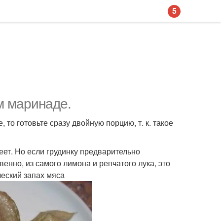
5
м маринаде.
 то готовьте сразу двойную порцию, т. к. такое
еет. Но если грудинку предварительно
енно, из самого лимона и репчатого лука, это
ческий запах мяса