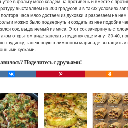
нутое в фольгу мясо кладем на противень и вместе с проти
ратуру выставляем на 200 градусов и в таких условиях зап
 полтора часа мясо достаем из духовки и разрезаем на нем 
фольги можно было подвернуть и создать из нее подобие чаш
кался сок, выделяемый из мяса. Этот сок зачерпнуть столо
 таком открытом виде запекать грудинку еще минут 30-40, по
ую грудинку, запеченную в лимонном маринаде вытащить из 
онными кусками.
авилось? Поделитесь с друзьями!