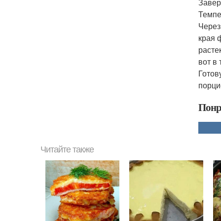
Завер
Темпе
Через
края 
расте
вот в
Готов
порци
Понр
Читайте также