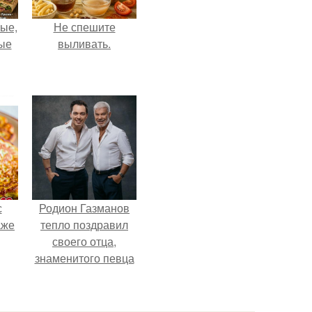
ые,
Не спешите
ные
выливать.
с
Родион Газманов
аже
тепло поздравил
своего отца,
знаменитого певца
Олега Газманова, с
важным юбилеем -
75-летием.