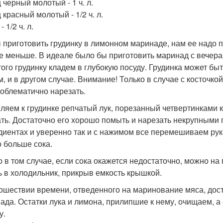
 черный молотый - 1 ч. л.
красный молотый - 1/2 ч. л.
- 1/2 ч. л.
 приготовить грудинку в лимонном маринаде, нам ее надо 
не меньше. В идеале было бы приготовить маринад с вечера 
того грудинку кладем в глубокую посуду. Грудинка может быть
ом, и в другом случае. Внимание! Только в случае с косточк
роблематично нарезать.
ляем к грудинке репчатый лук, порезанный четвертинками к
ть. Достаточно его хорошо помыть и нарезать некрупными 
диентах и уверенно так и с нажимом все перемешиваем рука
 больше сока.
о в том случае, если сока окажется недостаточно, можно на 
ь в холодильник, прикрыв емкость крышкой.
ошествии времени, отведенного на маринование мяса, дост
ада. Остатки лука и лимона, прилипшие к нему, очищаем, а
у.