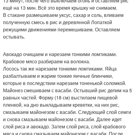
13 минут, после чего выключаем огонь и оставляем рис
ещё на 13 мин. Всё это время крышку не снимаем.
В стакане размешиваем уксус, сахар и соль, вливаем
полученную смесь в рис и деревянной Лопаткой
режущими движениями перемешиваем. Оставляем
остывать.
Авокадо очищаем и нарезаем тонкими ломтиками.
Крабовое мясо разбираем на волокна.
Лосось так же нарезаем тонкими ломтиками. Яйца
разбалтываем и жарим тонкие яичные блинчики,
которые в последствии нарезаем тоненькой соломкой.
Майонез смешиваем с васаби. Остывший рис делим на 5
равных частей. Форму (18 см) выстилаем пищевой
пленкой, на дно выкладываем креветки, на них рис,
смазываем майонезом с васаби. Следующий слой семги
и снова смазываем майонезом с васаби. Далее идет
слой риса и авокадо. Затем слой риса, слой крабового
мяса и снова смазываем майонезом с васаби. После