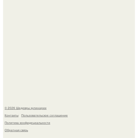
Первый раз я попробовал его, когда приехал в гости к
деду.
Этот рецепт с первого раза даже у новичков получается.
© 2026 Шедевры кулинарии
Контакты
Пользовательское соглашение
Политика конфидециальности
Обратная связь