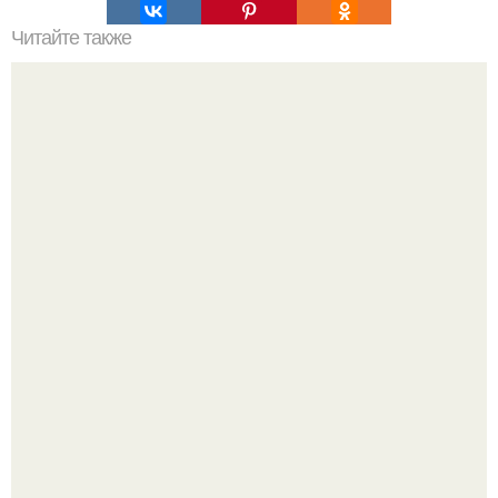
Читайте также
Рыба с корочкой на гриле.
Юра музыченко недавно отпраздновал свой день
рождения в кругу самых близких и родных людей.