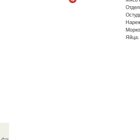
Отдел
Остуд
Нареж
Морко
Яйца.
⇦