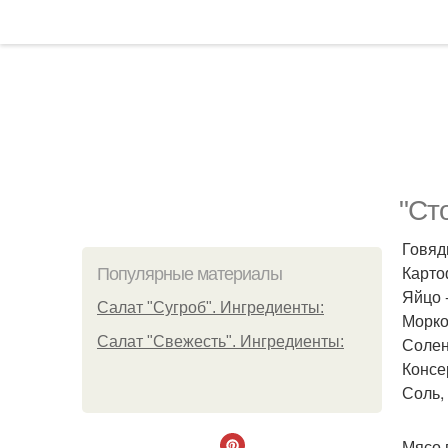
"Ст
Говяд
Карто
Популярные материалы
Яйцо -
Салат "Сугроб". Ингредиенты:
Морков
Салат "Свежесть". Ингредиенты:
Солен
Консе
Соль, 
Мясо 