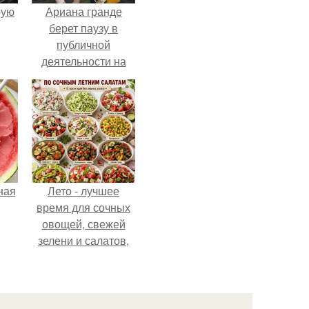
pую
Ариана гранде
берет паузу в
публичной
деятельности на
фоне слухов о
своем здоровье.
ная
Лето - лучшее
время для сочных
овощей, свежей
зелени и салатов,
которые готовятся
буквально за
несколько минут.