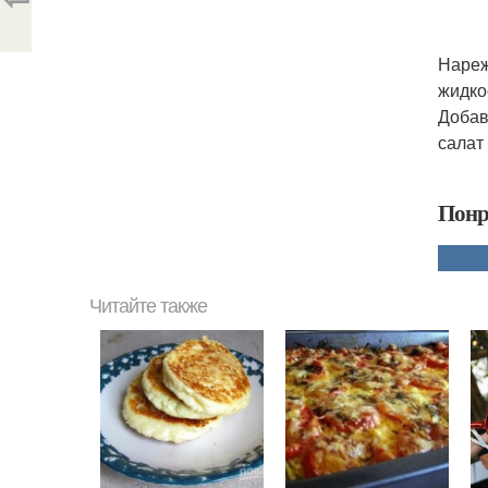
Нареж
жидко
Добав
салат
Понр
Читайте также