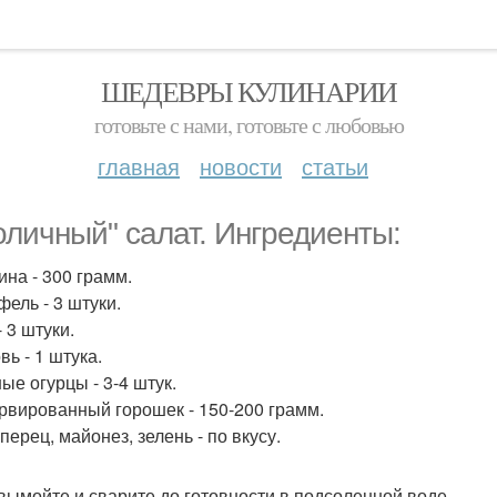
ШЕДЕВРЫ КУЛИНАРИИ
готовьте с нами, готовьте с любовью
главная
новости
статьи
оличный" салат. Ингредиенты:
ина - 300 грамм.
фель - 3 штуки.
 3 штуки.
ь - 1 штука.
ые огурцы - 3-4 штук.
рвированный горошек - 150-200 грамм.
перец, майонез, зелень - по вкусу.
вымойте и сварите до готовности в подсоленной воде.