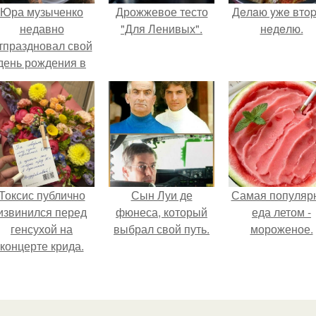
Юра музыченко
Дрожжевое тесто
Дeлaю yжe втo
недавно
"Для Ленивых".
нeдeлю.
тпраздновал свой
день рождения в
кругу самых
близких и родных
людей.
Токсис публично
Сын Луи де
Самая популяр
извинился перед
фюнеса, который
еда летом -
генсухой на
выбрал свой путь.
мороженое.
концерте крида.