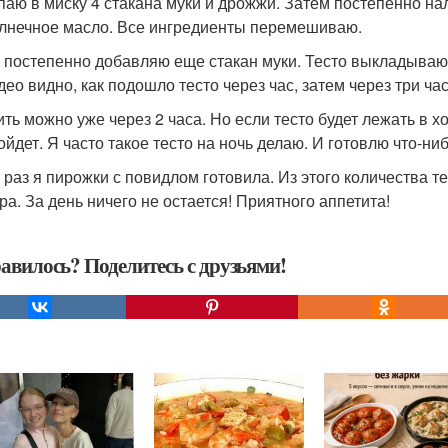
аю в миску 4 стакана муки и дрожжи. Затем постепенно на
лнечное масло. Все ингредиенты перемешиваю.
 постепенно добавляю еще стакан муки. Тесто выкладываю
део видно, как подошло тесто через час, затем через три час
ить можно уже через 2 часа. Но если тесто будет лежать в х
ойдет. Я часто такое тесто на ночь делаю. И готовлю что-н
т раз я пирожки с повидлом готовила. Из этого количества 
ра. За день ничего не остается! Приятного аппетита!
авилось? Поделитесь с друзьями!