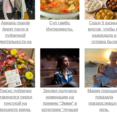
Ариана гранде
Суп гамбо.
Сразу 5 разн
берет паузу в
Ингредиенты.
вкусов, чтобы 
публичной
надоедало и
деятельности на
готовка был
фоне слухов о
проще.
своем здоровье.
Токсис публично
Зендея получила
Мария пороши
извинился перед
номинацию на
показала
генсухой на
премию "Эмми" в
повзрослевш
концерте крида.
категории "лучшая
дочь.
актриса в