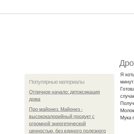
Дро
Я хот
минут
Популярные материалы
Готов
Отличное начало: детоксикация
случа
дома
Получ
Про майонез. Майонез -
Молок
высококалорийный продукт с
Мука 
огромной энергетической
ценностью, без единого полезного