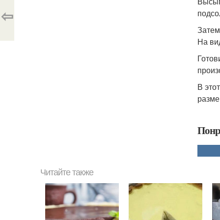
Высып
⇦
подсо
Затем
На ви
Готов
произ
В это
разме
Понр
Читайте также