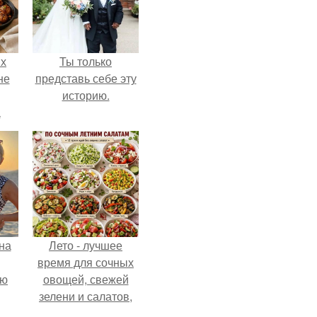
ых
Ты только
не
представь себе эту
историю.
а
на
Лето - лучшее
время для сочных
ую
овощей, свежей
зелени и салатов,
которые готовятся