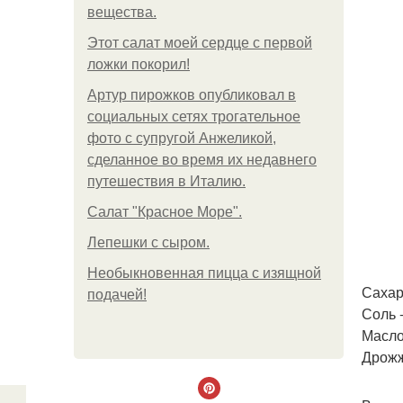
вещества.
Этот салат моей сердце с первой
ложки покорил!
Артур пирожков опубликовал в
социальных сетях трогательное
фото с супругой Анжеликой,
сделанное во время их недавнего
путешествия в Италию.
Салат "Красное Море".
Лепешки с сыром.
Необыкновенная пицца с изящной
Сахар 
подачей!
Соль - 
Масло 
Дрожжи