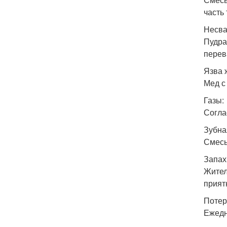
часть
Несва
Пудра
перев
Язва 
Мед с
Газы:
Согла
Зубна
Смесь 
Запах 
Жител
прият
Потер
Ежедн