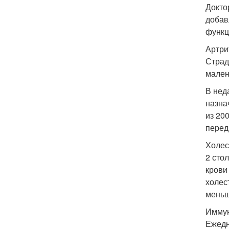
Докто
добав
функц
Артри
Страд
мален
В нед
назна
из 20
перед
Холес
2 сто
крови
холес
меньш
Иммун
Ежедн