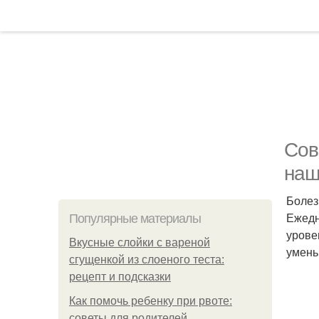
Сов
наш
Болез
Ежедн
Популярные материалы
урове
Вкусные слойки с вареной
умень
сгущенкой из слоеного теста:
рецепт и подсказки
Как помочь ребенку при рвоте:
советы для родителей