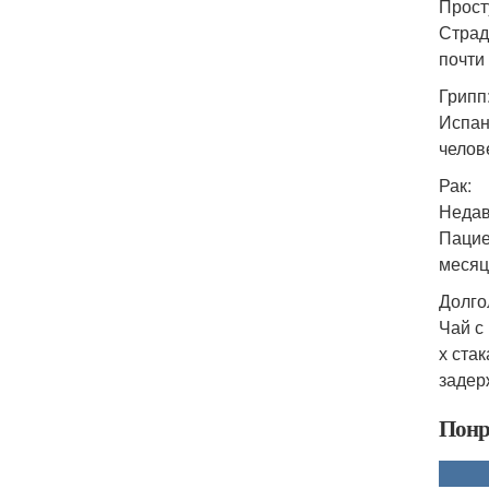
Прост
Страд
почти
Грипп
Испан
челов
Рак:
Недав
Пацие
месяц
Долго
Чай с
х ста
задер
Понр