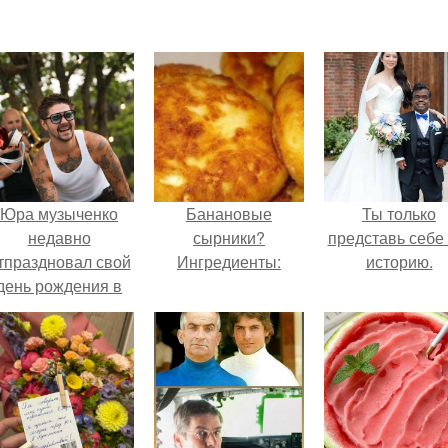
Юра музыченко
Банановые
Ты только
недавно
сырники?
представь себе 
тпраздновал свой
Ингредиенты:
историю.
день рождения в
кругу самых
близких и родных
людей.