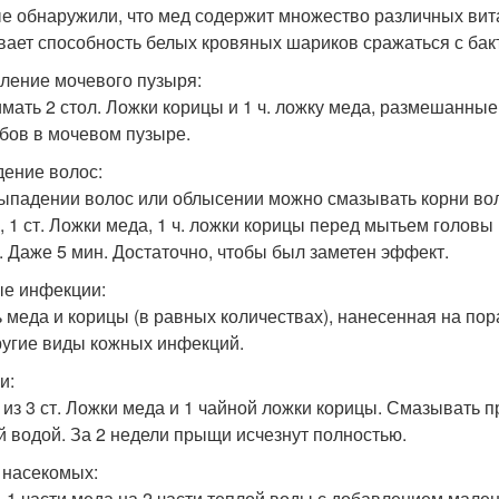
е обнаружили, что мед содержит множество различных вит
вает способность белых кровяных шариков сражаться с ба
ление мочевого пузыря:
мать 2 стол. Ложки корицы и 1 ч. ложку меда, размешанные 
бов в мочевом пузыре.
ение волос:
ыпадении волос или облысении можно смазывать корни воло
, 1 ст. Ложки меда, 1 ч. ложки корицы перед мытьем головы
. Даже 5 мин. Достаточно, чтобы был заметен эффект.
е инфекции:
 меда и корицы (в равных количествах), нанесенная на пор
ругие виды кожных инфекций.
и:
 из 3 ст. Ложки меда и 1 чайной ложки корицы. Смазывать
й водой. За 2 недели прыщи исчезнут полностью.
 насекомых:
 1 части меда на 2 части теплой воды с добавлением мален