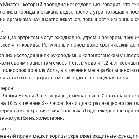
р Милтон, который проводил исследования, говорит, что е
лением корицы в стакане воды, после с утра натощак и посл
ии организма начинают снижаться, повышает жизненные фу
т:
ающие артритом могут ежедневно, утром и вечером, приним
ькой ч. л. корицы. Регулярный прием даже хронический арт
авних исследованиях руководимых копенгагенским универси
чали своим пациентам смесь 1 ст. л. меда и 1/2 ч. л. кориц
0 полностью прошла боль, а в течение месяца большинство 
вигаться из-за артрита, смогли ходить, не ощущая боли.
терин:
л. Ложки меда и 3 ч. л. корицы, смешанные с 2 стаканами т
 на 10% в течение 2-х часов. Как и для страдающих артрито
терин даже у хронических больных. Люди, ежедневно прини
е жалуются на холестерин.
итет:
евный прием меда и корицы укрепляет защитные функции о