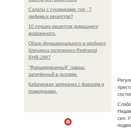
Салаты с сухариками: топ - 7
любимых рецептов?
10 лучших рецептов домашнего
мороженого.
Обзор функционального и удобного
блендера погружного Redmond
RHB-2987
"Фаршированный" лаваш,
запечённый в духовке.
Регул
Кабачковая запеканка с фаршем и
прест
помидорами.
состо
Слабо
Недав
сил. 
подви