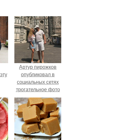
Артур пирожков
эту
опубликовал в
социальных сетях
трогательное фото
с супругой
Анжеликой,
сделанное во
время их недавнего
путешествия в
Италию.