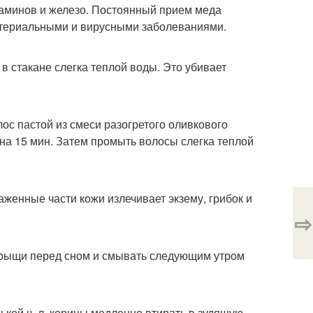
аминов и железо. Постоянный прием меда
ктериальными и вирусными заболеваниями.
в стакане слегка теплой воды. Это убивает
с пастой из смеси разогретого оливкового
 на 15 мин. Затем промыть волосы слегка теплой
аженные части кожи излечивает экзему, грибок и
⇨
 прыщи перед сном и смывать следующим утром
ькой ч. л. корицы медленно втирать в зудящую