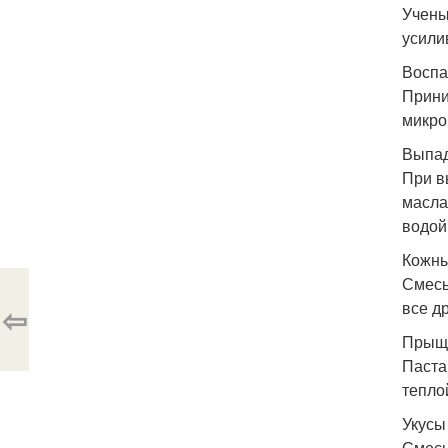
Учены
усили
Воспа
Прини
микро
Выпад
При в
масла
водой
Кожны
Смесь
все д
⇦
Прыщ
Паста
тепло
Укусы
Смесь