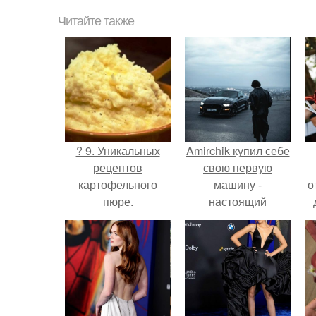
Читайте также
? 9. Уникальных
Amirchik купил себе
рецептов
свою первую
картофельного
машину -
о
пюре.
настоящий
автомобиль мечты
для многих
автолюбителей.