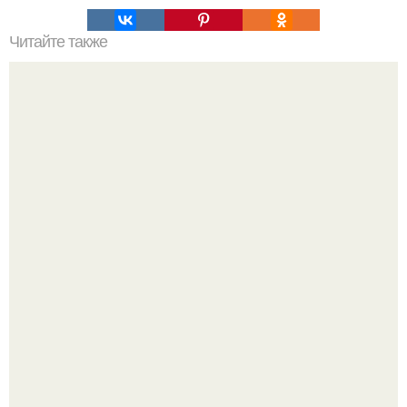
Читайте также
Сбитень! Напиток старинный и почему-то забытый.
Аня Тейлор - Джой провела детство и юность,
перемещаясь между двумя совершенно разными