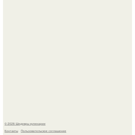
Зендея получила номинацию на премию "Эмми" в
категории "лучшая актриса в драматическом сериале" за
третий сезон "эйфории".
Мария порошина показала повзрослевшую дочь.
© 2026 Шедевры кулинарии
Контакты
Пользовательское соглашение