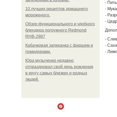
- Пить
- Мука 
10 лучших рецептов домашнего
- Разр
мороженого.
- Цедр
Обзор функционального и удобного
Допол
блендера погружного Redmond
RHB-2987
- Слив
- Сахар
Кабачковая запеканка с фаршем и
- Лимо
помидорами.
Юра музыченко недавно
отпраздновал свой день рождения
в кругу самых близких и родных
людей.