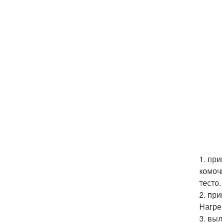
1. пр
комоч
тесто.
2. пр
Нагре
3. вы