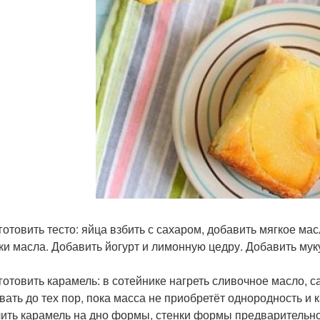
иготовить тесто: яйца взбить с сахаром, добавить мягкое ма
ки масла. Добавить йогурт и лимонную цедру. Добавить му
иготовить карамель: в сотейнике нагреть сливочное масло, 
вать до тех пор, пока масса не приобретёт однородность и 
лить карамель на дно формы, стенки формы предварительно