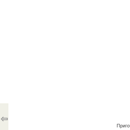
⇦
Приго