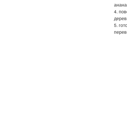
анана
4. по
дерев
5. го
перев