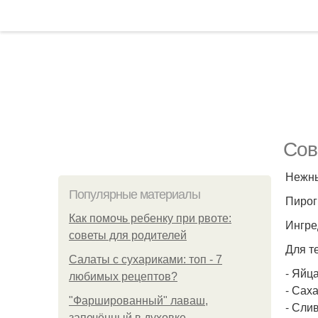
Сов
Нежны
Популярные материалы
Пирог
Как помочь ребенку при рвоте:
Ингре
советы для родителей
Для т
Салаты с сухариками: топ - 7
- Яйца
любимых рецептов?
- Сахар
"Фаршированный" лаваш,
- Слив
запечённый в духовке.