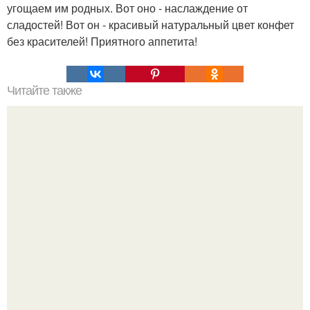
угощаем им родных. Вот оно - наслаждение от
сладостей! Вот он - красивый натуральный цвет конфет
без красителей! Приятного аппетита!
Читайте также
Силиконовые формы для выпечки, как пользоваться в
духовке. 9 правил использования силиконовых формам
для выпечки.