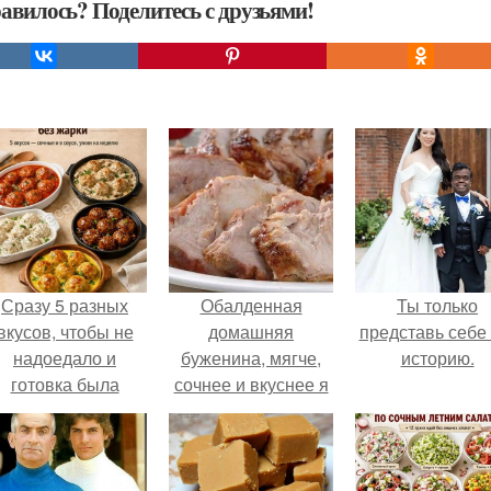
авилось? Поделитесь с друзьями!
Сразу 5 разных
Обалденная
Ты только
вкусов, чтобы не
домашняя
представь себе 
надоедало и
буженина, мягче,
историю.
готовка была
сочнее и вкуснее я
проще.
не ела!