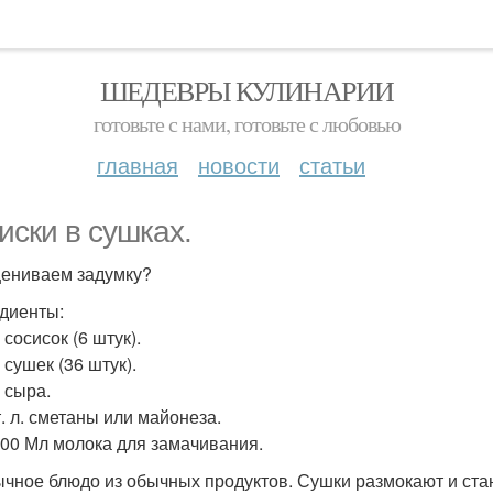
ШЕДЕВРЫ КУЛИНАРИИ
готовьте с нами, готовьте с любовью
главная
новости
статьи
иски в сушках.
ениваем задумку?
диенты:
г сосисок (6 штук).
г сушек (36 штук).
г сыра.
т. л. сметаны или майонеза.
700 Мл молока для замачивания.
чное блюдо из обычных продуктов. Сушки размокают и стан