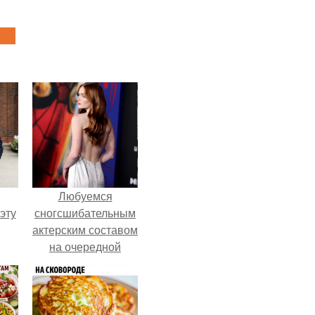
Любуемся
эту
сногсшибательным
актерским составом
на очередной
премьере нового
человека - паука.