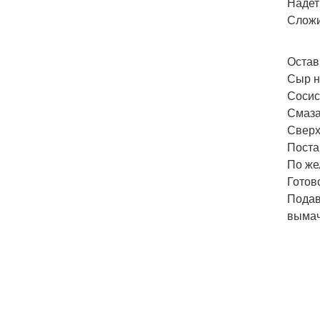
Надет
Сложи
Остав
Сыр н
Сосис
Смаза
Сверх
Поста
По же
Готов
Подав
вымач