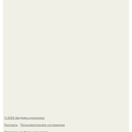
Мария порошина показала повзрослевшую дочь.
Самая популярная еда летом - мороженое.
© 2026 Шедевры кулинарии
Контакты
Пользовательское соглашение
Политика конфидециальности