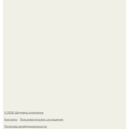
Лето - лучшее время для сочных овощей, свежей зелени
и салатов, которые готовятся буквально за несколько
минут.
Этот рецепт с первого раза даже у новичков получается.
© 2026 Шедевры кулинарии
Контакты
Пользовательское соглашение
Политика конфидециальности