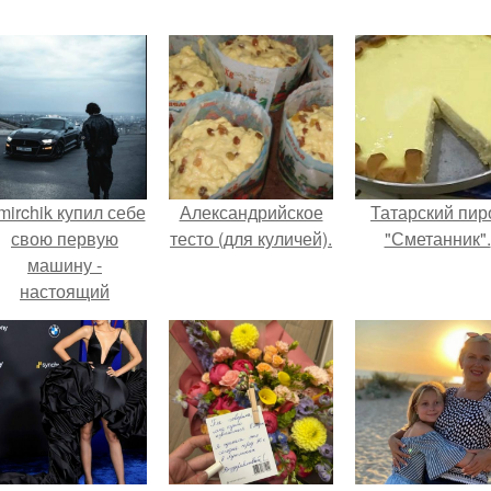
mirchik купил себе
Александрийское
Татарский пир
свою первую
тесто (для куличей).
"Сметанник".
машину -
настоящий
втомобиль мечты
для многих
автолюбителей.