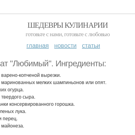
ШЕДЕВРЫ КУЛИНАРИИ
готовьте с нами, готовьте с любовью
главная
новости
статьи
ат "Любимый". Ингредиенты:
р варено-копченой вырезки.
р маринованных мелких шампиньонов или опят.
жих огурца.
р твердого сыра.
банки консервированного горошка.
еленых лука.
и перец.
р майонеза.