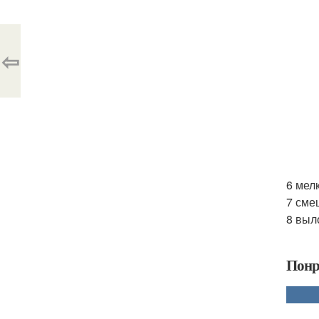
⇦
6 мел
7 сме
8 выл
Понр