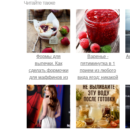
Читайте также
Формы для
Варенье -
A
выпечки. Как
пятиминутка в 1
сделать формочки
прием из любого
для маффинов из
вида ягод: никакой
пекарской бумаги.
длительной варки,
а
все витамины на
месте!