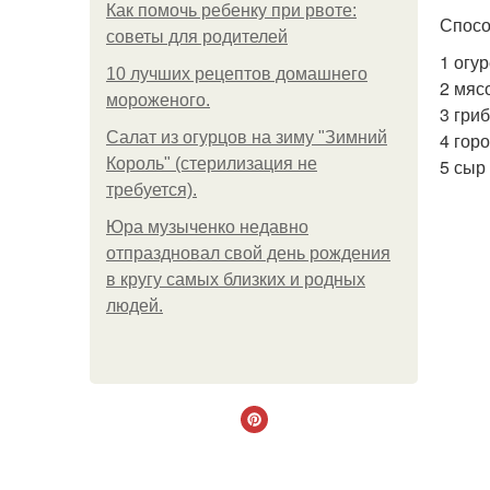
Как помочь ребенку при рвоте:
Спосо
советы для родителей
1 огу
10 лучших рецептов домашнего
2 мяс
мороженого.
3 гри
Салат из огурцов на зиму "Зимний
4 гор
Король" (стерилизация не
5 сыр
требуется).
Юра музыченко недавно
отпраздновал свой день рождения
в кругу самых близких и родных
людей.