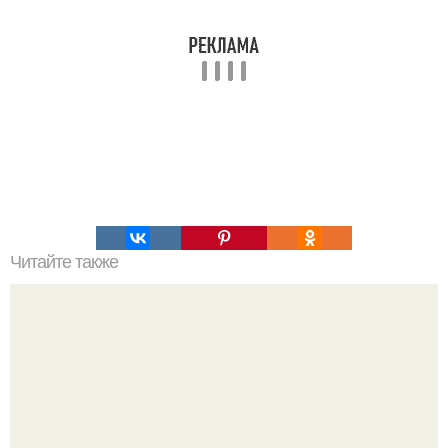
Читайте также
Украшения из карамели. Рецепт украшения из карамели