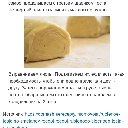
самое проделываем с третьим шариком теста.
Четвертый пласт смазывать маслом не нужно.
Выравниваем листы. Подтягиваем их, если есть такая
необходимость, чтобы они ровно прилегали друг к
другу. Затем сворачиваем пласты в рулет очень
плотно, оборачиваем его пленкой и отправляем в
холодильник на 2 часа.
Источник:
https://domashnierecepty.info/novosti/rublenoe-
testo-so-smetanoy-recept-recept-rublenogo-sloenogo-testa-
na-smetane